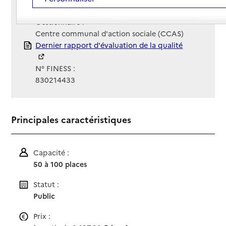
Site Internet
Site internet non renseigné
Gestionnaire :
Centre communal d'action sociale (CCAS)
Rapport HAS
Dernier rapport d'évaluation de la qualité
N° FINESS :
830214433
Principales caractéristiques
Capacité :
50 à 100 places
Statut :
Public
Prix :