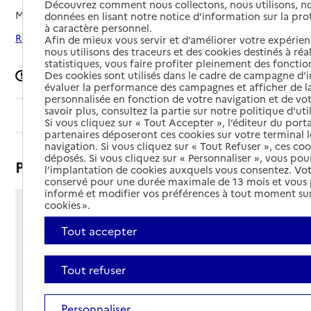
Découvrez comment nous collectons, nous utilisons, no
Mis à jour le
10/07/2026
données en lisant notre notice d’information sur la pr
à caractère personnel.
Rechercher les établissements autour de La Croix-Valmer
Afin de mieux vous servir et d’améliorer votre expérienc
nous utilisons des traceurs et des cookies destinés à réal
statistiques, vous faire profiter pleinement des fonction
Des cookies sont utilisés dans le cadre de campagne d
Signaler une erreur
évaluer la performance des campagnes et afficher de la
personnalisée en fonction de votre navigation et de vot
savoir plus, consultez la partie sur notre politique d'uti
Sommaire
Si vous cliquez sur « Tout Accepter », l’éditeur du porta
partenaires déposeront ces cookies sur votre terminal l
navigation. Si vous cliquez sur « Tout Refuser », ces co
déposés. Si vous cliquez sur « Personnaliser », vous pou
Présentation
l’implantation de cookies auxquels vous consentez. Vot
conservé pour une durée maximale de 13 mois et vous
informé et modifier vos préférences à tout moment sur
cookies ».
98 rue Jean Giono
LOT LE GOUBELET - BP 78
Tout accepter
83420 - La Croix-Valmer
Voir itinéraire
Tout refuser
Téléphone :
04 94 54 34 41
Personnaliser
Contact
Contact