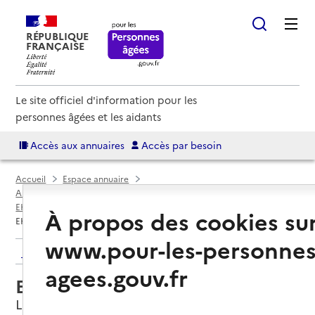
RÉPUBLIQUE
FRANÇAISE
Le site officiel d'information pour les
personnes âgées et les aidants
Accès aux annuaires
Accès par besoin
Accueil
Espace annuaire
Annuaire EHPAD et maisons de retraite
EHPAD par département
Var (83)
La Croix-Valmer
À propos des cookies su
EHPAD Les Agapanthes
www.pour-les-personnes
Retour aux résultats de l'annuaire
agees.gouv.fr
EHPAD Les Agapanthes
La Croix-Valmer, VAR