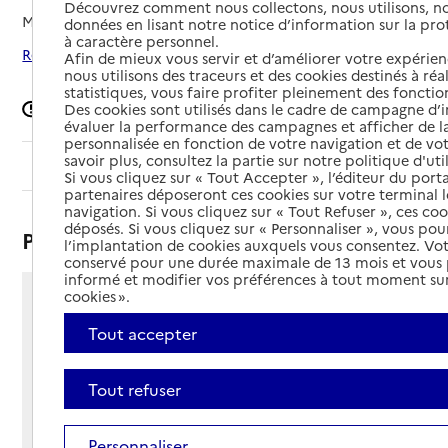
Découvrez comment nous collectons, nous utilisons, no
Mis à jour le
16/04/2026
données en lisant notre notice d’information sur la pr
à caractère personnel.
Rechercher les établissements autour de Cergy
Afin de mieux vous servir et d’améliorer votre expérienc
nous utilisons des traceurs et des cookies destinés à réal
statistiques, vous faire profiter pleinement des fonction
Signaler une erreur
Des cookies sont utilisés dans le cadre de campagne d
évaluer la performance des campagnes et afficher de la
personnalisée en fonction de votre navigation et de vot
savoir plus, consultez la partie sur notre politique d'uti
Sommaire
Si vous cliquez sur « Tout Accepter », l’éditeur du porta
partenaires déposeront ces cookies sur votre terminal l
navigation. Si vous cliquez sur « Tout Refuser », ces co
déposés. Si vous cliquez sur « Personnaliser », vous pou
Présentation
l’implantation de cookies auxquels vous consentez. Vot
conservé pour une durée maximale de 13 mois et vous
informé et modifier vos préférences à tout moment sur
cookies ».
57 rue de Vauréal
95000 - Cergy
Tout accepter
Voir itinéraire
Téléphone :
Tout refuser
01 34 43 48 80
Contact
Contact
Personnaliser
Site Internet
Site internet