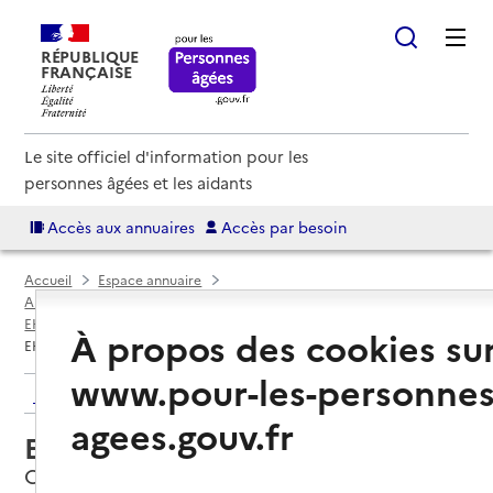
RÉPUBLIQUE
FRANÇAISE
Le site officiel d'information pour les
personnes âgées et les aidants
Accès aux annuaires
Accès par besoin
Accueil
Espace annuaire
Annuaire EHPAD et maisons de retraite
EHPAD par département
Val-D'Oise (95)
Cergy
À propos des cookies su
EHPAD Le Menhir
www.pour-les-personnes
Retour aux résultats de l'annuaire
agees.gouv.fr
EHPAD Le Menhir
Cergy, VAL-D'OISE