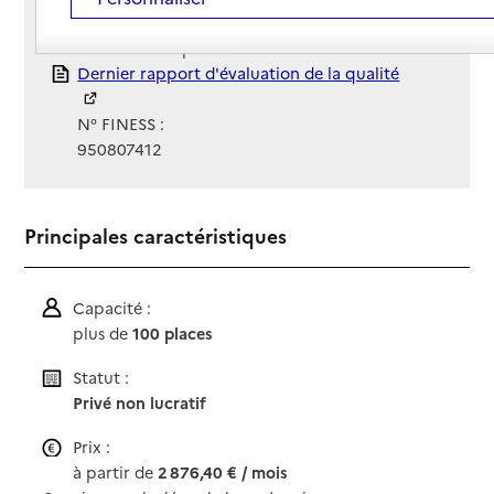
Gestionnaire :
SCIC Les Sinoplies
Rapport HAS
Dernier rapport d'évaluation de la qualité
N° FINESS :
950807412
Principales caractéristiques
Capacité :
plus de
100 places
Statut :
Privé non lucratif
Prix :
à partir de
2 876,40 € / mois