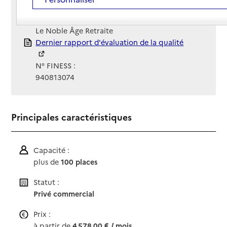
Site Internet
Site internet
Gestionnaire :
Le Noble Âge Retraite
Rapport HAS
Dernier rapport d'évaluation de la qualité
N° FINESS :
940813074
Principales caractéristiques
Capacité :
plus de
100 places
Statut :
Privé commercial
Prix :
à partir de
4 578,00 € / mois