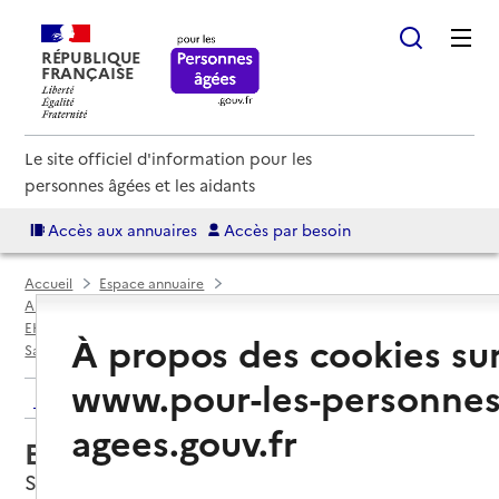
RÉPUBLIQUE
FRANÇAISE
Le site officiel d'information pour les
personnes âgées et les aidants
Accès aux annuaires
Accès par besoin
Accueil
Espace annuaire
Annuaire EHPAD et maisons de retraite
EHPAD par département
Val-de-Marne (94)
À propos des cookies su
Saint-Maur-des-Fossés
EHPAD Résidence Sévigné
www.pour-les-personnes
Retour aux résultats de l'annuaire
agees.gouv.fr
EHPAD Résidence Sévigné
Saint-Maur-des-Fossés, VAL-DE-MARNE