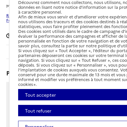
Découvrez comment nous collectons, nous utilisons, no
Mis à jour le
03/08/2026
données en lisant notre notice d’information sur la pr
à caractère personnel.
Rechercher les établissements autour de Saint-Maur-des-
Afin de mieux vous servir et d’améliorer votre expérienc
Fossés
nous utilisons des traceurs et des cookies destinés à réal
statistiques, vous faire profiter pleinement des fonction
Des cookies sont utilisés dans le cadre de campagne d
Signaler une erreur
évaluer la performance des campagnes et afficher de la
personnalisée en fonction de votre navigation et de vot
savoir plus, consultez la partie sur notre politique d'uti
Si vous cliquez sur « Tout Accepter », l’éditeur du porta
Sommaire
partenaires déposeront ces cookies sur votre terminal l
navigation. Si vous cliquez sur « Tout Refuser », ces co
déposés. Si vous cliquez sur « Personnaliser », vous pou
l’implantation de cookies auxquels vous consentez. Vot
Présentation
conservé pour une durée maximale de 13 mois et vous
informé et modifier vos préférences à tout moment sur
cookies ».
83 rue du Pont de Créteil
Tout accepter
94100 - Saint-Maur-des-Fossés
Voir itinéraire
Tout refuser
Téléphone :
01 41 81 46 46
Contact
Contact
Personnaliser