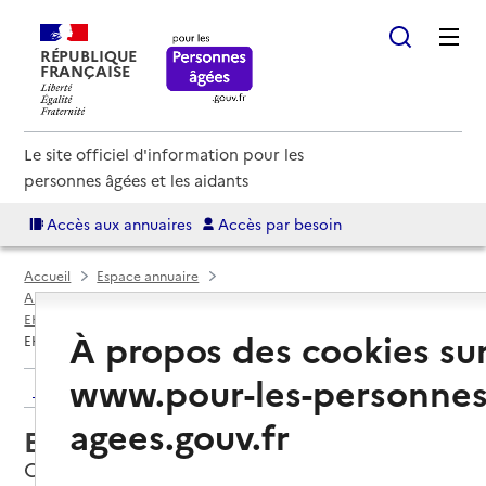
RÉPUBLIQUE
FRANÇAISE
Le site officiel d'information pour les
personnes âgées et les aidants
Accès aux annuaires
Accès par besoin
Accueil
Espace annuaire
Annuaire EHPAD et maisons de retraite
EHPAD par département
Val-de-Marne (94)
Créteil
À propos des cookies su
EHPAD Claude Kelman
www.pour-les-personnes
Retour aux résultats de l'annuaire
agees.gouv.fr
EHPAD Claude Kelman
Créteil, VAL-DE-MARNE