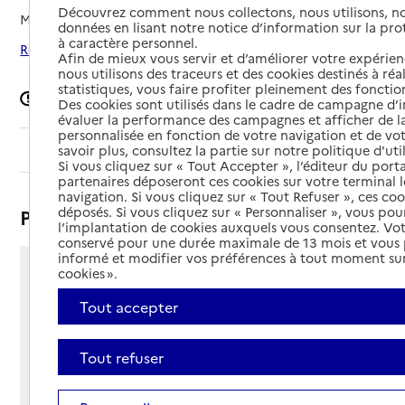
Découvrez comment nous collectons, nous utilisons, no
Mis à jour le
28/07/2025
données en lisant notre notice d’information sur la pr
à caractère personnel.
Rechercher les établissements autour de Créteil
Afin de mieux vous servir et d’améliorer votre expérienc
nous utilisons des traceurs et des cookies destinés à réal
statistiques, vous faire profiter pleinement des fonction
Signaler une erreur
Des cookies sont utilisés dans le cadre de campagne d
évaluer la performance des campagnes et afficher de la
personnalisée en fonction de votre navigation et de vot
Sommaire
savoir plus, consultez la partie sur notre politique d'uti
Si vous cliquez sur « Tout Accepter », l’éditeur du porta
partenaires déposeront ces cookies sur votre terminal l
navigation. Si vous cliquez sur « Tout Refuser », ces co
déposés. Si vous cliquez sur « Personnaliser », vous pou
Présentation
l’implantation de cookies auxquels vous consentez. Vot
conservé pour une durée maximale de 13 mois et vous
informé et modifier vos préférences à tout moment sur
cookies ».
1 rue Madame de Sévigné
94000 - Créteil
Tout accepter
Voir itinéraire
Téléphone :
Tout refuser
01 56 71 85 60
Contact
Contact
Site Internet
Site internet