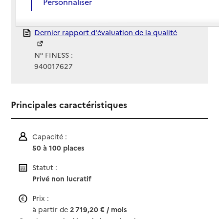
Personnaliser
Gestionnaire :
Fondation Casip Cojasor
Rapport HAS
Dernier rapport d'évaluation de la qualité
N° FINESS :
940017627
Principales caractéristiques
Capacité :
50 à 100 places
Statut :
Privé non lucratif
Prix :
à partir de
2 719,20 € / mois