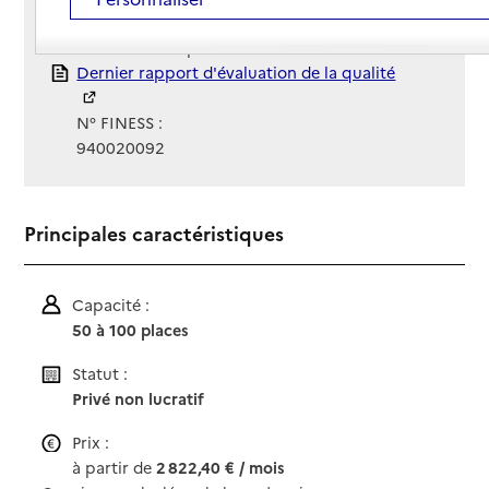
Gestionnaire :
Association Arpavie
Rapport HAS
Dernier rapport d'évaluation de la qualité
N° FINESS :
940020092
Principales caractéristiques
Capacité :
50 à 100 places
Statut :
Privé non lucratif
Prix :
à partir de
2 822,40 € / mois