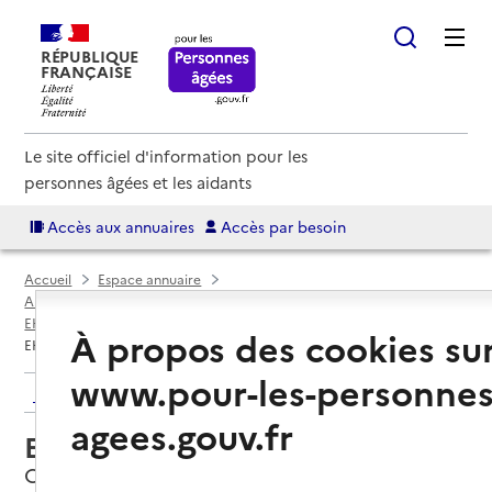
RÉPUBLIQUE
FRANÇAISE
Le site officiel d'information pour les
personnes âgées et les aidants
Accès aux annuaires
Accès par besoin
Accueil
Espace annuaire
Annuaire EHPAD et maisons de retraite
EHPAD par département
Val-de-Marne (94)
Choisy-le-Roi
À propos des cookies su
EHPAD Georges Léger
www.pour-les-personnes
Retour aux résultats de l'annuaire
agees.gouv.fr
EHPAD Georges Léger
Choisy-le-Roi, VAL-DE-MARNE