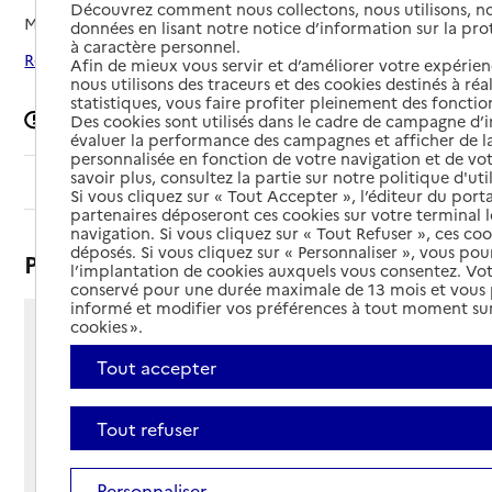
Découvrez comment nous collectons, nous utilisons, no
Mis à jour le
12/03/2026
données en lisant notre notice d’information sur la pr
à caractère personnel.
Rechercher les établissements autour de Choisy-le-Roi
Afin de mieux vous servir et d’améliorer votre expérienc
nous utilisons des traceurs et des cookies destinés à réal
statistiques, vous faire profiter pleinement des fonction
Signaler une erreur
Des cookies sont utilisés dans le cadre de campagne d
évaluer la performance des campagnes et afficher de la
personnalisée en fonction de votre navigation et de vot
savoir plus, consultez la partie sur notre politique d'uti
Sommaire
Si vous cliquez sur « Tout Accepter », l’éditeur du porta
partenaires déposeront ces cookies sur votre terminal l
navigation. Si vous cliquez sur « Tout Refuser », ces co
déposés. Si vous cliquez sur « Personnaliser », vous pou
Présentation
l’implantation de cookies auxquels vous consentez. Vot
conservé pour une durée maximale de 13 mois et vous
informé et modifier vos préférences à tout moment sur
cookies ».
4 avenue du général Leclerc
94600 - Choisy-le-Roi
Tout accepter
Voir itinéraire
Téléphone :
Tout refuser
01 48 90 01 01
Contact
Contact
Site Internet
Personnaliser
Site internet