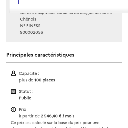
Gestionnaire :
Centre hospitalier de soins de longue durée Le
Chênois
N° FINESS :
900002056
Principales caractéristiques
Capacité :
plus de
100 places
Statut :
Public
Prix :
à partir de
2 546,40 € / mois
Ce prix est calculé sur la base du prix pour une