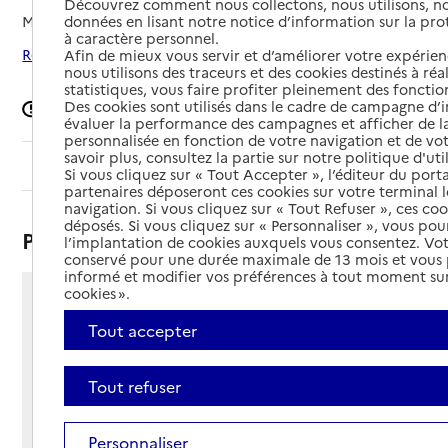
Découvrez comment nous collectons, nous utilisons, no
données en lisant notre notice d’information sur la pr
Mis à jour le
27/05/2026
à caractère personnel.
Rechercher les établissements autour de Bavilliers
Afin de mieux vous servir et d’améliorer votre expérienc
nous utilisons des traceurs et des cookies destinés à réal
statistiques, vous faire profiter pleinement des fonction
Des cookies sont utilisés dans le cadre de campagne d
Signaler une erreur
évaluer la performance des campagnes et afficher de la
personnalisée en fonction de votre navigation et de vot
savoir plus, consultez la partie sur notre politique d'uti
Sommaire
Si vous cliquez sur « Tout Accepter », l’éditeur du porta
partenaires déposeront ces cookies sur votre terminal l
navigation. Si vous cliquez sur « Tout Refuser », ces co
déposés. Si vous cliquez sur « Personnaliser », vous pou
Présentation
l’implantation de cookies auxquels vous consentez. Vot
conservé pour une durée maximale de 13 mois et vous
informé et modifier vos préférences à tout moment sur
cookies ».
16 rue Alfred Engel
Tout accepter
90800 - Bavilliers
Voir itinéraire
Téléphone :
Tout refuser
03 84 90 39 00
Contact
Contact
Personnaliser
Site Internet
Site internet non renseigné