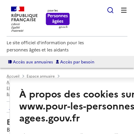
RÉPUBLIQUE
FRANÇAISE
Le site officiel d'information pour les
personnes âgées et les aidants
Accès aux annuaires
Accès par besoin
Accueil
Espace annuaire
Annuaire EHPAD et maisons de retraite
EHPAD par département
Territoire de Belfort (90)
À propos des cookies su
Bavilliers
EHPAD Le Chenois Bavillers
www.pour-les-personnes
Retour aux résultats de l'annuaire
agees.gouv.fr
EHPAD Le Chenois Bavillers
Bavilliers, TERRITOIRE DE BELFORT