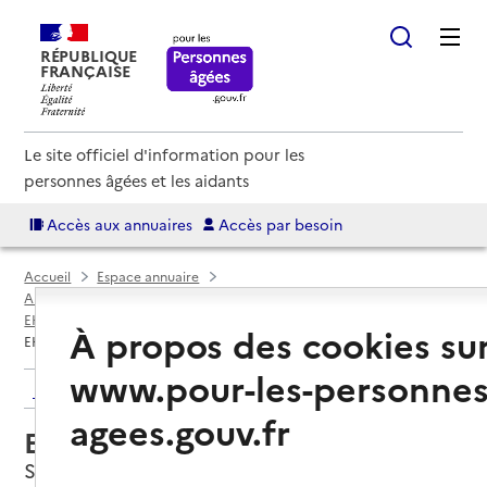
RÉPUBLIQUE
FRANÇAISE
Le site officiel d'information pour les
personnes âgées et les aidants
Accès aux annuaires
Accès par besoin
Accueil
Espace annuaire
Annuaire EHPAD et maisons de retraite
EHPAD par département
Tarn (81)
Serviès
À propos des cookies su
EHPAD Le Pré Fleuri
www.pour-les-personnes
Retour aux résultats de l'annuaire
agees.gouv.fr
EHPAD Le Pré Fleuri
Serviès, TARN