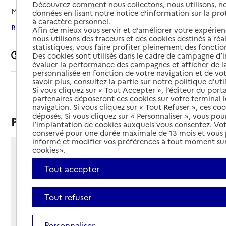
Découvrez comment nous collectons, nous utilisons, no
Mis à jour le
30/06/2026
données en lisant notre notice d’information sur la pr
à caractère personnel.
Rechercher les établissements autour de Serviès
Afin de mieux vous servir et d’améliorer votre expérienc
nous utilisons des traceurs et des cookies destinés à réal
statistiques, vous faire profiter pleinement des fonction
Signaler une erreur
Des cookies sont utilisés dans le cadre de campagne d
évaluer la performance des campagnes et afficher de la
personnalisée en fonction de votre navigation et de vot
savoir plus, consultez la partie sur notre politique d'uti
Sommaire
Si vous cliquez sur « Tout Accepter », l’éditeur du porta
partenaires déposeront ces cookies sur votre terminal l
navigation. Si vous cliquez sur « Tout Refuser », ces co
déposés. Si vous cliquez sur « Personnaliser », vous pou
Présentation
l’implantation de cookies auxquels vous consentez. Vot
conservé pour une durée maximale de 13 mois et vous
informé et modifier vos préférences à tout moment sur
cookies ».
258 route de l'Eglise
81220 - Serviès
Tout accepter
Voir itinéraire
Téléphone :
Tout refuser
05 63 82 16 00
Contact
Contact
Site Internet
Personnaliser
Site internet