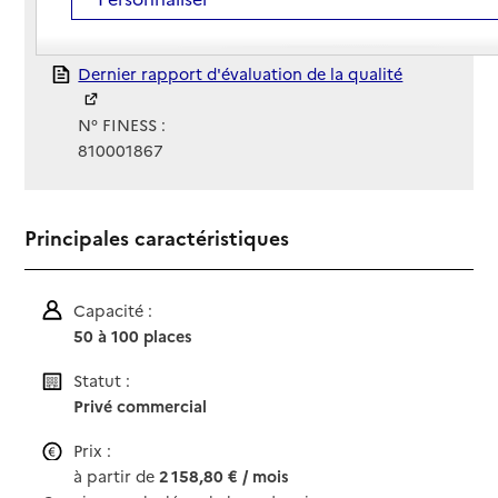
Gestionnaire :
Société Économie Mixte Carivéno
Rapport HAS
Dernier rapport d'évaluation de la qualité
N° FINESS :
810001867
Principales caractéristiques
Capacité :
50 à 100 places
Statut :
Privé commercial
Prix :
à partir de
2 158,80 € / mois