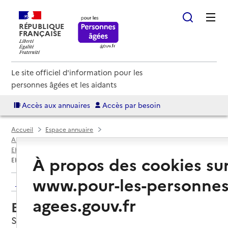
RÉPUBLIQUE
FRANÇAISE
Le site officiel d'information pour les
personnes âgées et les aidants
Accès aux annuaires
Accès par besoin
Accueil
Espace annuaire
Annuaire EHPAD et maisons de retraite
EHPAD par département
Tarn (81)
Saint-Sulpice-la-Pointe
À propos des cookies su
EHPAD Résidence Chez Nous
www.pour-les-personnes
Retour aux résultats de l'annuaire
agees.gouv.fr
EHPAD Résidence Chez Nous
Saint-Sulpice-la-Pointe, TARN