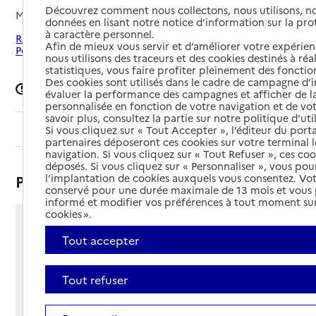
Découvrez comment nous collectons, nous utilisons, no
Mis à jour le
02/01/2025
données en lisant notre notice d’information sur la pr
à caractère personnel.
Rechercher les établissements autour de Saint-Sulpice-la-
Afin de mieux vous servir et d’améliorer votre expérienc
Pointe
nous utilisons des traceurs et des cookies destinés à réal
statistiques, vous faire profiter pleinement des fonction
Des cookies sont utilisés dans le cadre de campagne d
Signaler une erreur
évaluer la performance des campagnes et afficher de la
personnalisée en fonction de votre navigation et de vot
savoir plus, consultez la partie sur notre politique d'uti
Sommaire
Si vous cliquez sur « Tout Accepter », l’éditeur du porta
partenaires déposeront ces cookies sur votre terminal l
navigation. Si vous cliquez sur « Tout Refuser », ces co
déposés. Si vous cliquez sur « Personnaliser », vous pou
Présentation
l’implantation de cookies auxquels vous consentez. Vot
conservé pour une durée maximale de 13 mois et vous
informé et modifier vos préférences à tout moment sur
cookies ».
4 avenue Albert Camus
Tout accepter
81370 - Saint-Sulpice-la-Pointe
Voir itinéraire
Téléphone :
Tout refuser
05 63 41 80 06
Contact
Contact