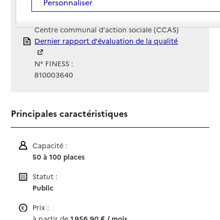
Personnaliser
Site Internet
Site internet non renseigné
Gestionnaire :
Centre communal d'action sociale (CCAS)
Rapport HAS
Dernier rapport d'évaluation de la qualité
N° FINESS :
810003640
Principales caractéristiques
Capacité :
50 à 100 places
Statut :
Public
Prix :
à partir de
1 956,90 € / mois