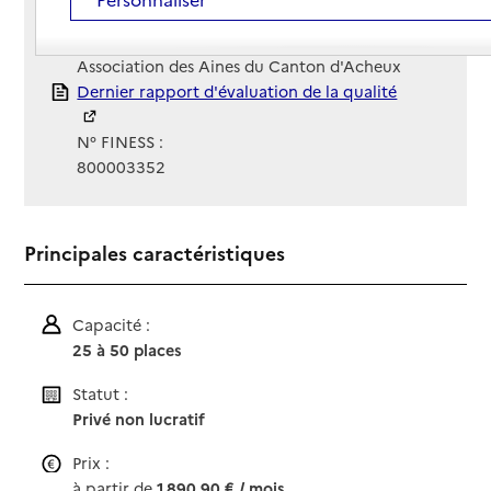
Site Internet
Site internet non renseigné
Gestionnaire :
Association des Aines du Canton d'Acheux
Rapport HAS
Dernier rapport d'évaluation de la qualité
N° FINESS :
800003352
Principales caractéristiques
Capacité :
25 à 50 places
Statut :
Privé non lucratif
Prix :
à partir de
1 890,90 € / mois