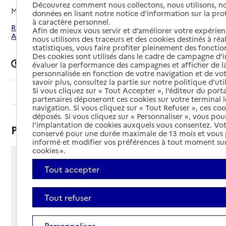
Découvrez comment nous collectons, nous utilisons, no
Mis à jour le
08/09/2024
données en lisant notre notice d’information sur la pr
à caractère personnel.
Rechercher les établissements autour de Acheux-en-
Afin de mieux vous servir et d’améliorer votre expérienc
Amiénois
nous utilisons des traceurs et des cookies destinés à réal
statistiques, vous faire profiter pleinement des fonction
Des cookies sont utilisés dans le cadre de campagne d
Signaler une erreur
évaluer la performance des campagnes et afficher de la
personnalisée en fonction de votre navigation et de vot
savoir plus, consultez la partie sur notre politique d'uti
Si vous cliquez sur « Tout Accepter », l’éditeur du porta
Sommaire
partenaires déposeront ces cookies sur votre terminal l
navigation. Si vous cliquez sur « Tout Refuser », ces co
déposés. Si vous cliquez sur « Personnaliser », vous pou
l’implantation de cookies auxquels vous consentez. Vot
Présentation
conservé pour une durée maximale de 13 mois et vous
informé et modifier vos préférences à tout moment sur
cookies ».
37 rue Raymond de Wazières
Tout accepter
80560 - Acheux-en-Amiénois
Voir itinéraire
Tout refuser
Téléphone :
03 22 76 45 16
Contact
Contact
Personnaliser