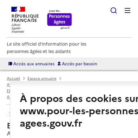
RÉPUBLIQUE
FRANÇAISE
Le site officiel d'information pour les
personnes âgées et les aidants
Accès aux annuaires
Accès par besoin
Accueil
Espace annuaire
Annuaire EHPAD et maisons de retraite
EHPAD par département
Somme (80)
À propos des cookies su
Acheux-en-Amiénois
EHPAD Le Domaine
www.pour-les-personnes
Retour aux résultats de l'annuaire
agees.gouv.fr
EHPAD Le Domaine
Acheux-en-Amiénois, SOMME