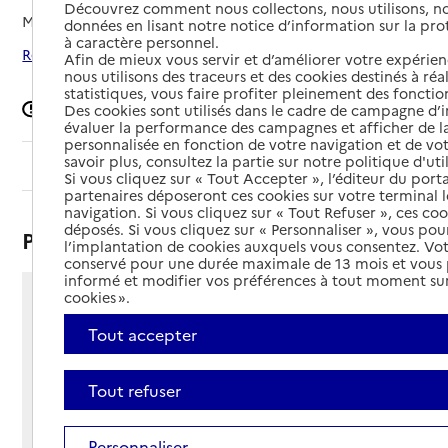
Découvrez comment nous collectons, nous utilisons, no
Mis à jour le
08/09/2024
données en lisant notre notice d’information sur la pr
à caractère personnel.
Rechercher les établissements autour de Stains
Afin de mieux vous servir et d’améliorer votre expérienc
nous utilisons des traceurs et des cookies destinés à réal
statistiques, vous faire profiter pleinement des fonction
Signaler une erreur
Des cookies sont utilisés dans le cadre de campagne d
évaluer la performance des campagnes et afficher de la
personnalisée en fonction de votre navigation et de vot
savoir plus, consultez la partie sur notre politique d'uti
Sommaire
Si vous cliquez sur « Tout Accepter », l’éditeur du porta
partenaires déposeront ces cookies sur votre terminal l
navigation. Si vous cliquez sur « Tout Refuser », ces co
déposés. Si vous cliquez sur « Personnaliser », vous pou
Présentation
l’implantation de cookies auxquels vous consentez. Vot
conservé pour une durée maximale de 13 mois et vous
informé et modifier vos préférences à tout moment sur
cookies ».
6 rue du Repos
93240 - Stains
Tout accepter
Voir itinéraire
Téléphone :
Tout refuser
01 48 27 88 93
Contact
Contact
Site Internet
Personnaliser
Site internet