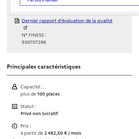
Gestionnaire :
Fondation Œuvre de la Croix Saint-Simon
Rapport HAS
Dernier rapport d'évaluation de la qualité
N° FINESS :
930707286
Principales caractéristiques
Capacité :
plus de
100 places
Statut :
Privé non lucratif
Prix :
à partir de
2 482,50 € / mois