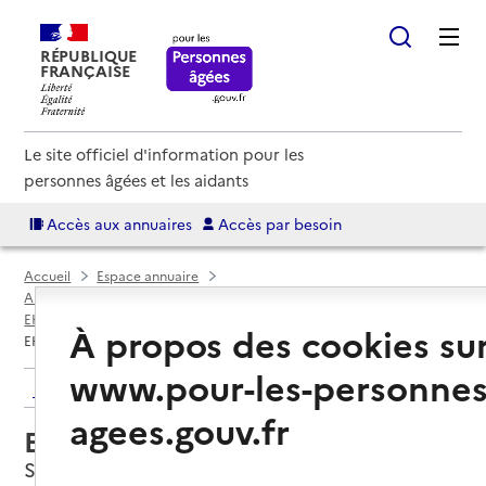
RÉPUBLIQUE
FRANÇAISE
Le site officiel d'information pour les
personnes âgées et les aidants
Accès aux annuaires
Accès par besoin
Accueil
Espace annuaire
Annuaire EHPAD et maisons de retraite
EHPAD par département
Seine-Saint-Denis (93)
Stains
À propos des cookies su
EHPAD Saint-Vincent-de-Paul
www.pour-les-personnes
Retour aux résultats de l'annuaire
agees.gouv.fr
EHPAD Saint-Vincent-de-Paul
Stains, SEINE-SAINT-DENIS