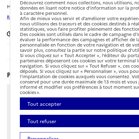
Découvrez comment nous collectons, nous utilisons, no
Mis à jour le
17/10/2024
données en lisant notre notice d’information sur la pr
à caractère personnel.
Rechercher les établissements autour de Drancy
Afin de mieux vous servir et d’améliorer votre expérienc
nous utilisons des traceurs et des cookies destinés à réal
statistiques, vous faire profiter pleinement des fonction
Signaler une erreur
Des cookies sont utilisés dans le cadre de campagne d
évaluer la performance des campagnes et afficher de la
personnalisée en fonction de votre navigation et de vot
savoir plus, consultez la partie sur notre politique d'uti
Sommaire
Si vous cliquez sur « Tout Accepter », l’éditeur du porta
partenaires déposeront ces cookies sur votre terminal l
navigation. Si vous cliquez sur « Tout Refuser », ces co
déposés. Si vous cliquez sur « Personnaliser », vous pou
Présentation
l’implantation de cookies auxquels vous consentez. Vot
conservé pour une durée maximale de 13 mois et vous
informé et modifier vos préférences à tout moment sur
cookies ».
44 rue Henri Longatte
93700 - Drancy
Tout accepter
Voir itinéraire
Téléphone :
Tout refuser
01 48 40 05 54
Contact
Contact
Site Internet
Personnaliser
Site internet non renseigné