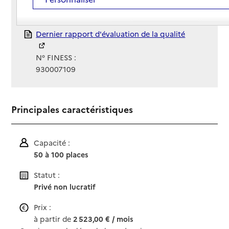
Gestionnaire :
Association Hovia
Rapport HAS
Dernier rapport d'évaluation de la qualité
N° FINESS :
930007109
Principales caractéristiques
Capacité :
50 à 100 places
Statut :
Privé non lucratif
Prix :
à partir de
2 523,00 € / mois