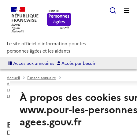
RÉPUBLIQUE
FRANÇAISE
Le site officiel d'information pour les
personnes âgées et les aidants
Accès aux annuaires
Accès par besoin
Accueil
Espace annuaire
Annuaire EHPAD et maisons de retraite
EHPAD par département
Seine-Saint-Denis (93)
Drancy
À propos des cookies su
EHPAD La Colombe
www.pour-les-personnes
Retour aux résultats de l'annuaire
agees.gouv.fr
EHPAD La Colombe
Drancy, SEINE-SAINT-DENIS