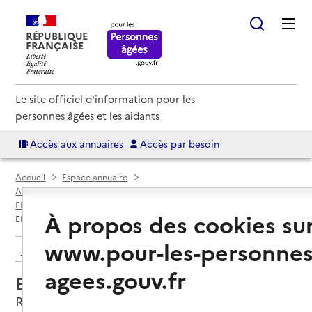
RÉPUBLIQUE
FRANÇAISE
Le site officiel d'information pour les
personnes âgées et les aidants
Accès aux annuaires
Accès par besoin
Accueil
Espace annuaire
Annuaire EHPAD et maisons de retraite
EHPAD par département
Seine-Maritime (76)
Rouen
À propos des cookies su
EHPAD Résidence des Sapins
www.pour-les-personnes
Retour aux résultats de l'annuaire
agees.gouv.fr
EHPAD Résidence des Sapins
Rouen, SEINE-MARITIME