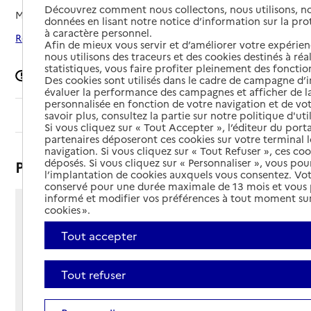
Découvrez comment nous collectons, nous utilisons, no
Mis à jour le
29/07/2026
données en lisant notre notice d’information sur la pr
à caractère personnel.
Rechercher les établissements autour de Rouen
Afin de mieux vous servir et d’améliorer votre expérienc
nous utilisons des traceurs et des cookies destinés à réal
statistiques, vous faire profiter pleinement des fonction
Signaler une erreur
Des cookies sont utilisés dans le cadre de campagne d
évaluer la performance des campagnes et afficher de la
personnalisée en fonction de votre navigation et de vot
Sommaire
savoir plus, consultez la partie sur notre politique d'uti
Si vous cliquez sur « Tout Accepter », l’éditeur du porta
partenaires déposeront ces cookies sur votre terminal l
navigation. Si vous cliquez sur « Tout Refuser », ces co
déposés. Si vous cliquez sur « Personnaliser », vous pou
Présentation
l’implantation de cookies auxquels vous consentez. Vot
conservé pour une durée maximale de 13 mois et vous
informé et modifier vos préférences à tout moment sur
cookies ».
22 allée Charles Cros
76000 - Rouen
Tout accepter
Voir itinéraire
Téléphone :
Tout refuser
02 35 60 20 35
Contact
Contact
Site Internet
Site internet