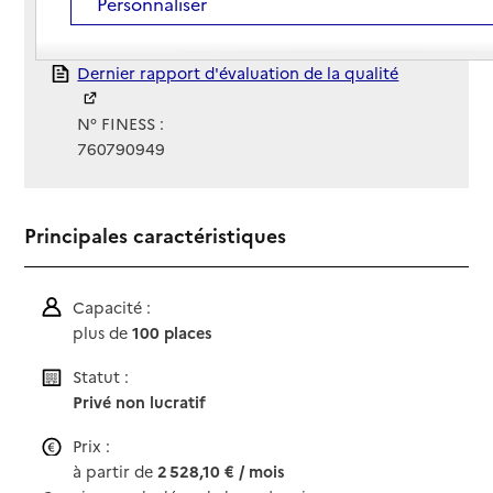
Personnaliser
Gestionnaire :
Fondation Filseine
Rapport HAS
Dernier rapport d'évaluation de la qualité
N° FINESS :
760790949
Principales caractéristiques
Capacité :
plus de
100 places
Statut :
Privé non lucratif
Prix :
à partir de
2 528,10 € / mois