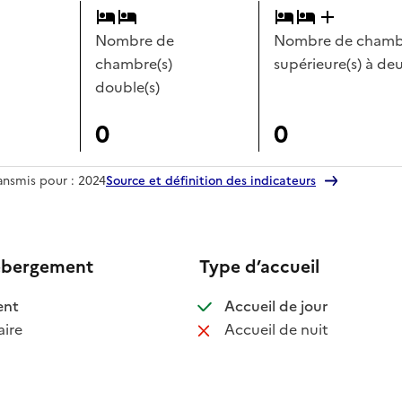
Nombre de
Nombre de chambr
chambre(s)
supérieure(s) à deu
double(s)
0
0
ransmis pour : 2024
Source et définition des indicateurs
ébergement
Type d’accueil
 disponible
: disponible
ent
Accueil de jour
 non disponible
: non disponib
ire
Accueil de nuit