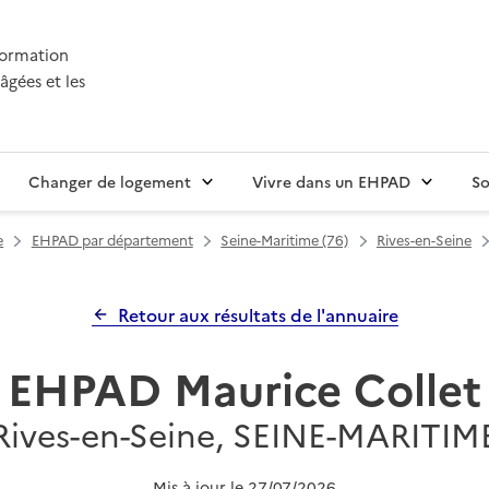
nformation
âgées et les
Changer de logement
Vivre dans un EHPAD
So
e
EHPAD par département
Seine-Maritime (76)
Rives-en-Seine
Retour aux résultats de l'annuaire
EHPAD Maurice Collet
Rives-en-Seine, SEINE-MARITIM
Mis à jour le
27/07/2026