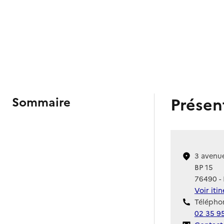
Présen
Sommaire
3 avenu
BP 15
76490 - 
Voir iti
Téléphon
02 35 9