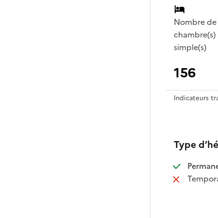
Nombre de
chambre(s)
simple(s)
156
Indicateurs t
Type d’h
:
Perman
:
Tempora