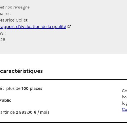
ernet
rnet non renseigné
aire :
aurice Collet
 HAS
rapport d'évaluation de la qualité
S :
128
 caractéristiques
 :
plus de
100 places
Ce
ho
Public
lo
Co
artir de
2 583,00 € / mois