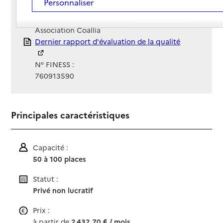
Personnaliser
Site Internet
Site internet
Gestionnaire :
Association Coallia
Rapport HAS
Dernier rapport d'évaluation de la qualité
N° FINESS :
760913590
Principales caractéristiques
Capacité :
50 à 100 places
Statut :
Privé non lucratif
Prix :
à partir de
2 432,70 € / mois