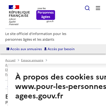
RÉPUBLIQUE
FRANÇAISE
Le site officiel d'information pour les
personnes âgées et les aidants
Accès aux annuaires
Accès par besoin
Accueil
Espace annuaire
Annuaire EHPAD et maisons de retraite
EHPAD par département
Seine-Maritime (76)
À propos des cookies su
Port-Jérôme-sur-Seine
EHPAD Le Telhuet
www.pour-les-personnes
Retour aux résultats de l'annuaire
agees.gouv.fr
EHPAD Le Telhuet
Port-Jérôme-sur-Seine, SEINE-MARITIME