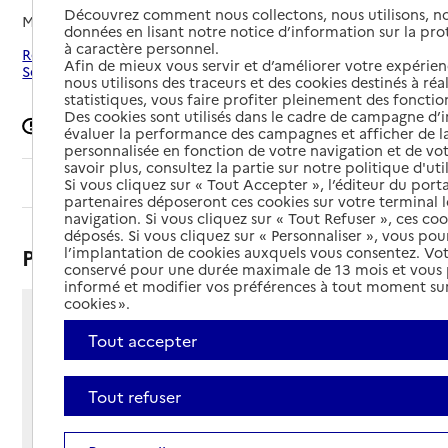
Découvrez comment nous collectons, nous utilisons, no
Mis à jour le
29/04/2026
données en lisant notre notice d’information sur la pr
à caractère personnel.
Rechercher les établissements autour de Port-Jérôme-sur-
Afin de mieux vous servir et d’améliorer votre expérienc
Seine
nous utilisons des traceurs et des cookies destinés à réal
statistiques, vous faire profiter pleinement des fonction
Des cookies sont utilisés dans le cadre de campagne d
Signaler une erreur
évaluer la performance des campagnes et afficher de la
personnalisée en fonction de votre navigation et de vot
savoir plus, consultez la partie sur notre politique d'uti
Sommaire
Si vous cliquez sur « Tout Accepter », l’éditeur du porta
partenaires déposeront ces cookies sur votre terminal l
navigation. Si vous cliquez sur « Tout Refuser », ces co
déposés. Si vous cliquez sur « Personnaliser », vous pou
Présentation
l’implantation de cookies auxquels vous consentez. Vot
conservé pour une durée maximale de 13 mois et vous
informé et modifier vos préférences à tout moment sur
cookies ».
Rue Edmond de Lillers
Tout accepter
76330 - Port-Jérôme-sur-Seine
Voir itinéraire
Téléphone :
Tout refuser
02 35 38 91 91
Contact
Contact