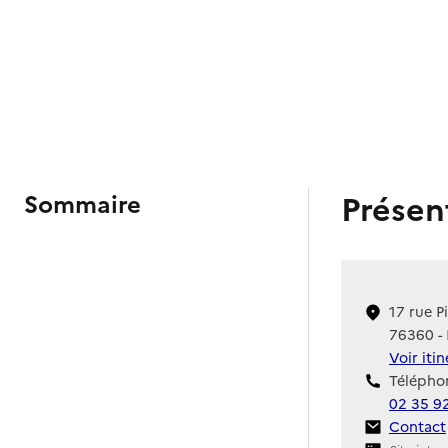
Présen
Sommaire
17 rue P
76360 - 
Voir iti
Téléphon
02 35 9
Contact
Contact