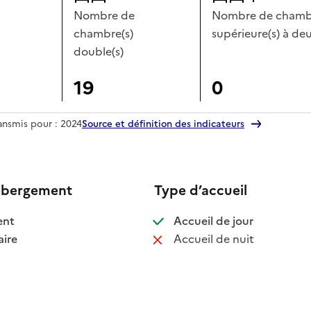
Nombre de
Nombre de chambr
chambre(s)
supérieure(s) à deu
double(s)
19
0
ransmis pour : 2024
Source et définition des indicateurs
ébergement
Type d’accueil
 disponible
: disponible
ent
Accueil de jour
 disponible
: non disponib
ire
Accueil de nuit