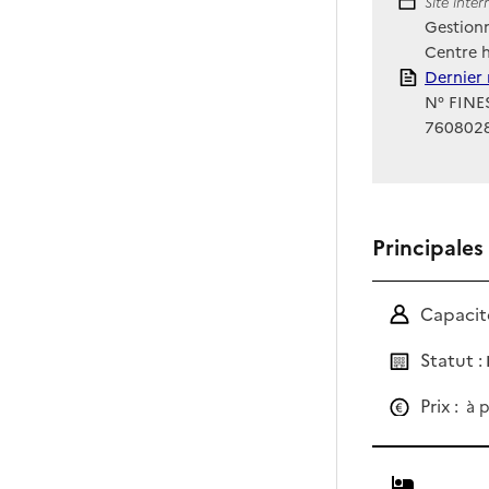
Site Int
Site inte
Gestionn
Centre h
Rapport
Dernier 
N° FINES
760802
Principales
Capacité
Statut :
Prix :
à p