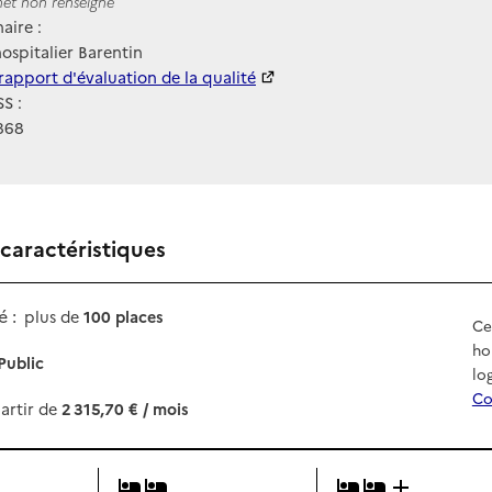
ernet
rnet non renseigné
aire :
ospitalier Barentin
 HAS
rapport d'évaluation de la qualité
S :
868
 caractéristiques
 :
plus de
100 places
Ce
ho
Public
lo
Co
artir de
2 315,70 € / mois