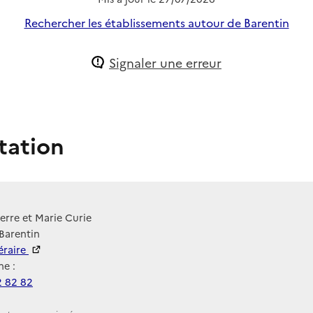
Rechercher les établissements autour de Barentin
Signaler une erreur
tation
ierre et Marie Curie
Barentin
néraire
e :
2 82 82