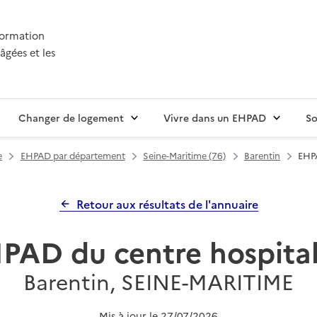
nformation
âgées et les
Changer de logement
Vivre dans un EHPAD
So
e
EHPAD par département
Seine-Maritime (76)
Barentin
EHPA
Retour aux résultats de l'annuaire
PAD du centre hospital
Barentin, SEINE-MARITIME
Mis à jour le
27/07/2026