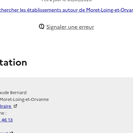
hercher les établissements autour de Moret-Loing-et-Orva
Signaler une erreur
tation
laude Bernard
 Moret-Loing-et-Orvanne
néraire
e :
 46 13