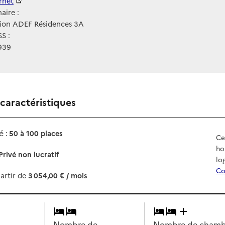
ernet
ernet
aire :
tion ADEF Résidences 3A
S :
939
 caractéristiques
 :
50 à 100 places
Ce
ho
Privé non lucratif
lo
Co
artir de
3 054,00 € / mois
Nombre de
Nombre de chambr