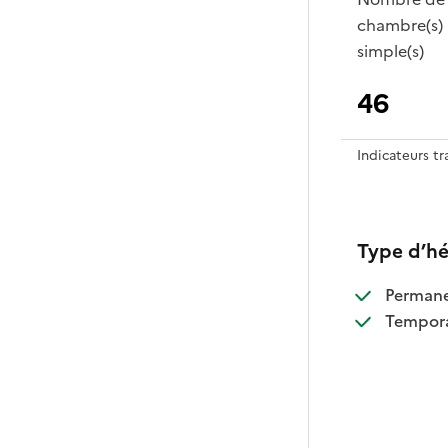
chambre(s)
simple(s)
46
Indicateurs t
Type d’h
:
Perman
:
Tempora