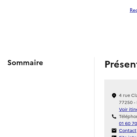
Rec
Présen
Sommaire
4 rue C
77250 -
Voir iti
Téléphon
01 60 70
Contact
Contact