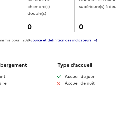
chambre(s)
supérieure(s) à deu
double(s)
0
0
ransmis pour : 2024
Source et définition des indicateurs
ébergement
Type d’accueil
 disponible
: disponible
ent
Accueil de jour
 disponible
: non disponib
ire
Accueil de nuit