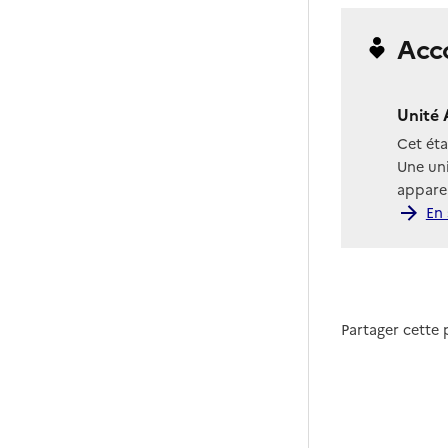
Acc
Unité 
Cet ét
Une uni
apparen
En 
Partager cette