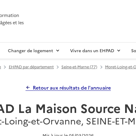
nformation
âgées et les
Changer de logement
Vivre dans un EHPAD
So
e
EHPAD par département
Seine-et-Marne (77)
Moret-Loing-et-
Retour aux résultats de l'annuaire
D La Maison Source 
-Loing-et-Orvanne, SEINE-ET
Mis à jour le
05/03/2026