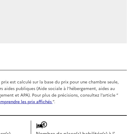
 prix est calculé sur la base du prix pour une chambre seule,
rs aides publiques (Aide sociale à l’hébergement, aides au
gement et APA). Pour plus de précisions, consultez l’article “
mprendre les prix affichés
”.
e(s)
Nombre de place(s) habilitée(s) à l'