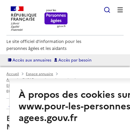
RÉPUBLIQUE
FRANÇAISE
Le site officiel d'information pour les
personnes âgées et les aidants
Accès aux annuaires
Accès par besoin
Accueil
Espace annuaire
Annuaire EHPAD et maisons de retraite
EHPAD par département
Seine-et-Marne (77)
Melun
À propos des cookies su
EHPAD du Centre hospitalier de Melun
www.pour-les-personnes
Retour aux résultats de l'annuaire
agees.gouv.fr
EHPAD du Centre hospitalier de
Melun