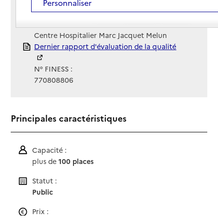
Contact
Contact
Personnaliser
Site Internet
Site internet non renseigné
Gestionnaire :
Centre Hospitalier Marc Jacquet Melun
Rapport HAS
Dernier rapport d'évaluation de la qualité
N° FINESS :
770808806
Principales caractéristiques
Capacité :
plus de
100 places
Statut :
Public
Prix :