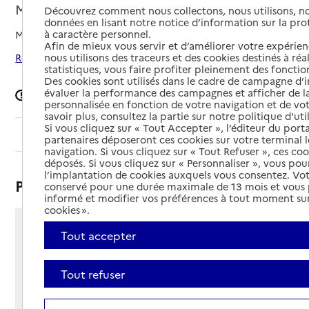
Melun, SEINE-ET-MARNE
Découvrez comment nous collectons, nous utilisons, no
données en lisant notre notice d’information sur la pr
à caractère personnel.
Mis à jour le
14/09/2024
Afin de mieux vous servir et d’améliorer votre expérienc
nous utilisons des traceurs et des cookies destinés à réal
Rechercher les établissements autour de Melun
statistiques, vous faire profiter pleinement des fonction
Des cookies sont utilisés dans le cadre de campagne d
évaluer la performance des campagnes et afficher de la
Signaler une erreur
personnalisée en fonction de votre navigation et de vot
savoir plus, consultez la partie sur notre politique d'uti
Si vous cliquez sur « Tout Accepter », l’éditeur du porta
Sommaire
partenaires déposeront ces cookies sur votre terminal l
navigation. Si vous cliquez sur « Tout Refuser », ces co
déposés. Si vous cliquez sur « Personnaliser », vous pou
l’implantation de cookies auxquels vous consentez. Vot
Présentation
conservé pour une durée maximale de 13 mois et vous
informé et modifier vos préférences à tout moment sur
cookies ».
270 avenue Marc Jacquet
Tout accepter
77000 - Melun
Voir itinéraire
Tout refuser
Téléphone :
01 64 71 61 33