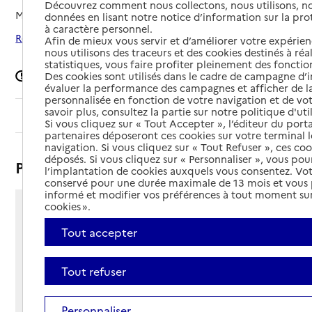
Découvrez comment nous collectons, nous utilisons, no
Mis à jour le
08/04/2026
données en lisant notre notice d’information sur la pr
à caractère personnel.
Rechercher les établissements autour de Chambéry
Afin de mieux vous servir et d’améliorer votre expérienc
nous utilisons des traceurs et des cookies destinés à réal
statistiques, vous faire profiter pleinement des fonction
Signaler une erreur
Des cookies sont utilisés dans le cadre de campagne d
évaluer la performance des campagnes et afficher de la
personnalisée en fonction de votre navigation et de vot
savoir plus, consultez la partie sur notre politique d'uti
Sommaire
Si vous cliquez sur « Tout Accepter », l’éditeur du porta
partenaires déposeront ces cookies sur votre terminal l
navigation. Si vous cliquez sur « Tout Refuser », ces co
déposés. Si vous cliquez sur « Personnaliser », vous pou
Présentation
l’implantation de cookies auxquels vous consentez. Vot
conservé pour une durée maximale de 13 mois et vous
informé et modifier vos préférences à tout moment sur
cookies ».
Rue Paul Verlaine
- Le Biollay
Tout accepter
73000 - Chambéry
Voir itinéraire
Tout refuser
Téléphone :
04 79 96 50 50
Personnaliser
Contact
Contact