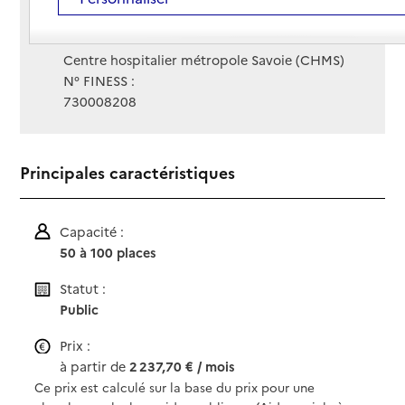
Site Internet
Site internet
Gestionnaire :
Centre hospitalier métropole Savoie (CHMS)
N° FINESS :
730008208
Principales caractéristiques
Capacité :
50 à 100 places
Statut :
Public
Prix :
à partir de
2 237,70 € / mois
Ce prix est calculé sur la base du prix pour une