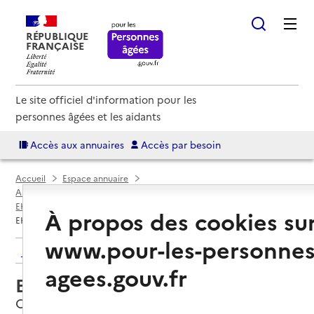
RÉPUBLIQUE
FRANÇAISE
Le site officiel d'information pour les
personnes âgées et les aidants
Accès aux annuaires
Accès par besoin
Accueil
Espace annuaire
Annuaire EHPAD et maisons de retraite
EHPAD par département
Savoie (73)
Chambéry
À propos des cookies su
EHPAD Les Berges de l'Hyère
www.pour-les-personnes
Retour aux résultats de l'annuaire
agees.gouv.fr
EHPAD Les Berges de l'Hyère
Chambéry, SAVOIE