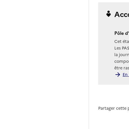
Acc
Pôle d
Cet ét
Les PAS
la jour
compor
être ra
En 
Partager cette