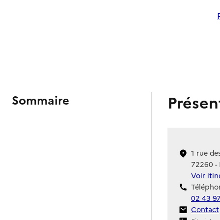
Présen
Sommaire
1 rue de
72260 - 
Voir iti
Téléphon
02 43 9
Contact
Contact