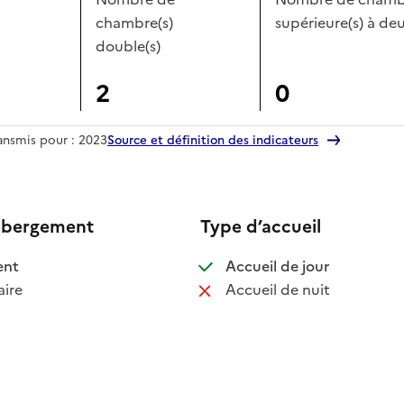
chambre(s)
supérieure(s) à deu
double(s)
2
0
ransmis pour : 2023
Source et définition des indicateurs
ébergement
Type d’accueil
 disponible
: disponible
ent
Accueil de jour
 non disponible
: non disponib
ire
Accueil de nuit