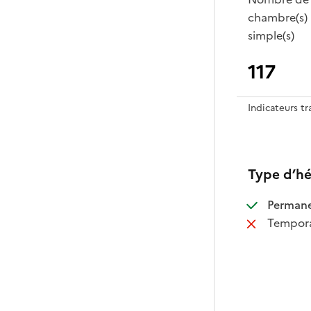
chambre(s)
simple(s)
117
Indicateurs t
Type d’h
:
Perman
:
Tempora