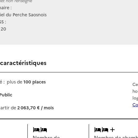
ernet
rnet non renseigné
aire :
iel du Perche Saosnois
S :
120
 caractéristiques
 :
plus de
100 places
Ce
ho
Public
lo
Co
artir de
2 063,70 € / mois
Nombre de
Nombre de chambr