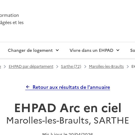
nformation
âgées et les
Changer de logement
Vivre dans un EHPAD
So
e
EHPAD par département
Sarthe (72)
Marolles-les-Braults
E
Retour aux résultats de l'annuaire
EHPAD Arc en ciel
Marolles-les-Braults, SARTHE
Mis à jour le
20/04/2026