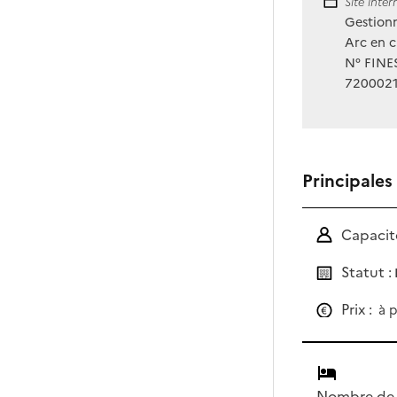
Site Int
Site inte
Gestionn
Arc en c
N° FINES
720002
Principales
Capacité
Statut :
Prix :
à p
Nombre de