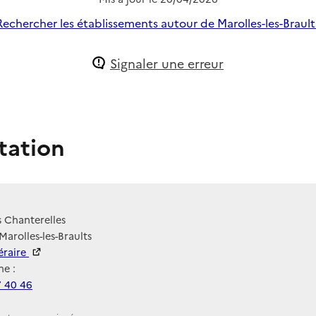
Rechercher les établissements autour de Marolles-les-Brault
Signaler une erreur
tation
s Chanterelles
Marolles-les-Braults
néraire
e :
7 40 46