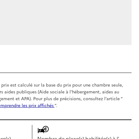
 prix est calculé sur la base du prix pour une chambre seule,
rs aides publiques (Aide sociale à l’hébergement, aides au
gement et APA). Pour plus de précisions, consultez l’article “
mprendre les prix affichés
”.
e(s)
Nombre de place(s) habilitée(s) à l'