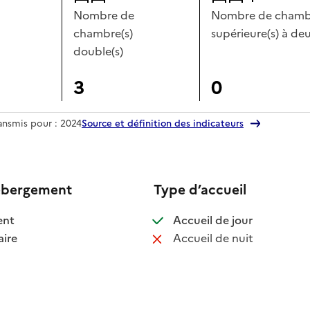
Nombre de
Nombre de chambr
chambre(s)
supérieure(s) à deu
double(s)
3
0
ransmis pour : 2024
Source et définition des indicateurs
ébergement
Type d’accueil
 disponible
: disponible
ent
Accueil de jour
 disponible
: non disponib
ire
Accueil de nuit