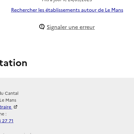
Rechercher les établissements autour de Le Mans
Signaler une erreur
tation
du Cantal
 Le Mans
néraire
e :
4 27 71