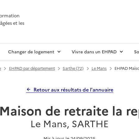
nformation
âgées et les
Changer de logement
Vivre dans un EHPAD
So
e
EHPAD par département
Sarthe (72)
Le Mans
EHPAD Maison
Retour aux résultats de l'annuaire
aison de retraite la r
Le Mans, SARTHE
Mis à jour le
24/09/2025