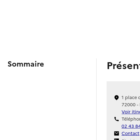
Présen
Sommaire
1 place 
72000 -
Voir iti
Téléphon
02 43 8
Contact
Contact