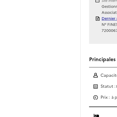
Site Int
Site inte
Gestionn
Associat
Rapport
Dernier 
N° FINES
720006
Principales
Capacité
Statut :
Prix :
à p