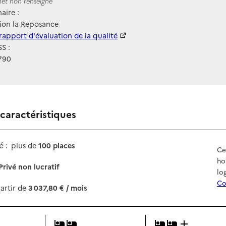
ernet
rnet non renseigné
aire :
ion la Reposance
 HAS
rapport d'évaluation de la qualité
S :
790
 caractéristiques
 :
plus de
100 places
Ce
ho
Privé non lucratif
lo
Co
artir de
3 037,80 € / mois