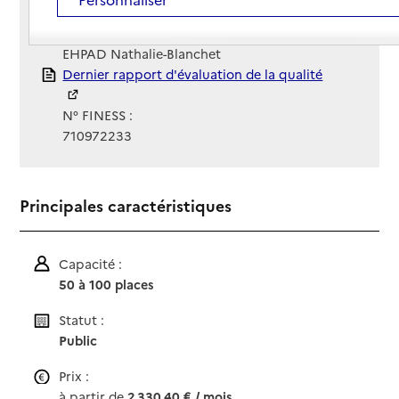
Site Internet
Site internet non renseigné
Gestionnaire :
EHPAD Nathalie-Blanchet
Rapport HAS
Dernier rapport d'évaluation de la qualité
N° FINESS :
710972233
Principales caractéristiques
Capacité :
50 à 100 places
Statut :
Public
Prix :
à partir de
2 330,40 € / mois