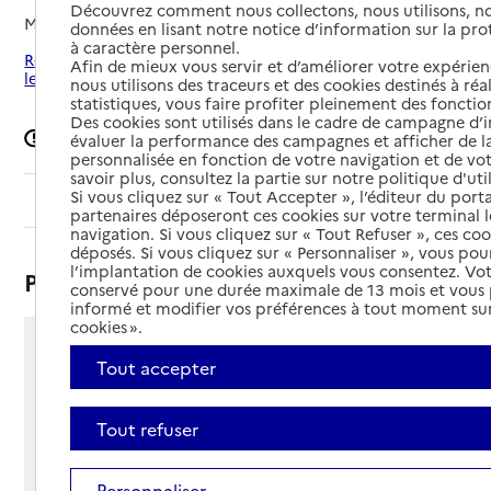
Découvrez comment nous collectons, nous utilisons, no
Mis à jour le
27/02/2026
données en lisant notre notice d’information sur la pr
à caractère personnel.
Rechercher les établissements autour de Saint-Gengoux-
Afin de mieux vous servir et d’améliorer votre expérienc
le-National
nous utilisons des traceurs et des cookies destinés à réal
statistiques, vous faire profiter pleinement des fonction
Des cookies sont utilisés dans le cadre de campagne d
Signaler une erreur
évaluer la performance des campagnes et afficher de la
personnalisée en fonction de votre navigation et de vot
savoir plus, consultez la partie sur notre politique d'uti
Si vous cliquez sur « Tout Accepter », l’éditeur du porta
Sommaire
partenaires déposeront ces cookies sur votre terminal l
navigation. Si vous cliquez sur « Tout Refuser », ces co
déposés. Si vous cliquez sur « Personnaliser », vous pou
l’implantation de cookies auxquels vous consentez. Vot
Présentation
conservé pour une durée maximale de 13 mois et vous
informé et modifier vos préférences à tout moment sur
cookies ».
4 rue des Tanneries
Tout accepter
71460 - Saint-Gengoux-le-National
Voir itinéraire
Tout refuser
Téléphone :
03 85 94 11 00
Contact
Contact
Personnaliser