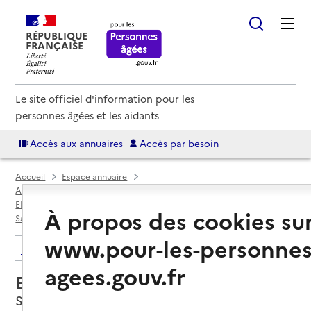
RÉPUBLIQUE
FRANÇAISE
Le site officiel d'information pour les
personnes âgées et les aidants
Accès aux annuaires
Accès par besoin
Accueil
Espace annuaire
Annuaire EHPAD et maisons de retraite
EHPAD par département
Saône-et-Loire (71)
À propos des cookies su
Saint-Gengoux-le-National
EHPAD Nathalie-Blanchet
www.pour-les-personnes
Retour aux résultats de l'annuaire
agees.gouv.fr
EHPAD Nathalie-Blanchet
Saint-Gengoux-le-National, SAONE-ET-LOIRE