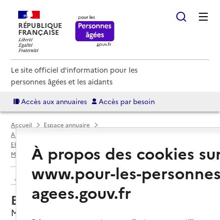
RÉPUBLIQUE
FRANÇAISE
Le site officiel d'information pour les
personnes âgées et les aidants
Accès aux annuaires
Accès par besoin
Accueil
Espace annuaire
Annuaire EHPAD et maisons de retraite
EHPAD par département
Saône-et-Loire (71)
À propos des cookies su
Montceau-les-Mines
EHPAD Foyer Sainte-Marie
www.pour-les-personnes
Retour aux résultats de l'annuaire
agees.gouv.fr
EHPAD Foyer Sainte-Marie
Montceau-les-Mines, SAONE-ET-LOIRE