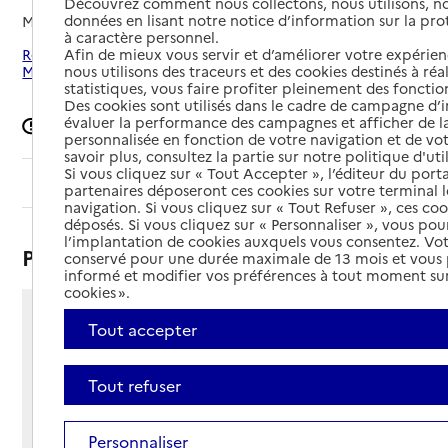
Découvrez comment nous collectons, nous utilisons, no
données en lisant notre notice d’information sur la pr
Mis à jour le
16/04/2025
à caractère personnel.
Rechercher les établissements autour de Montceau-les-
Afin de mieux vous servir et d’améliorer votre expérienc
Mines
nous utilisons des traceurs et des cookies destinés à réal
statistiques, vous faire profiter pleinement des fonction
Des cookies sont utilisés dans le cadre de campagne d
évaluer la performance des campagnes et afficher de la
Signaler une erreur
personnalisée en fonction de votre navigation et de vot
savoir plus, consultez la partie sur notre politique d'uti
Si vous cliquez sur « Tout Accepter », l’éditeur du porta
Sommaire
partenaires déposeront ces cookies sur votre terminal l
navigation. Si vous cliquez sur « Tout Refuser », ces co
déposés. Si vous cliquez sur « Personnaliser », vous pou
l’implantation de cookies auxquels vous consentez. Vot
Présentation
conservé pour une durée maximale de 13 mois et vous
informé et modifier vos préférences à tout moment sur
cookies ».
18 rue de l'Hospice
Tout accepter
71300 - Montceau-les-Mines
Voir itinéraire
Tout refuser
Téléphone :
03 85 67 75 40
Contact
Contact
Personnaliser