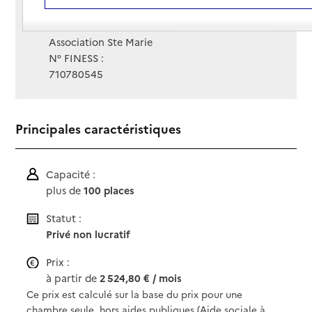
Site Internet
Site internet
Gestionnaire :
Association Ste Marie
N° FINESS :
710780545
Principales caractéristiques
Capacité :
plus de
100 places
Statut :
Privé non lucratif
Prix :
à partir de
2 524,80 € / mois
Ce prix est calculé sur la base du prix pour une
chambre seule, hors aides publiques (Aide sociale à