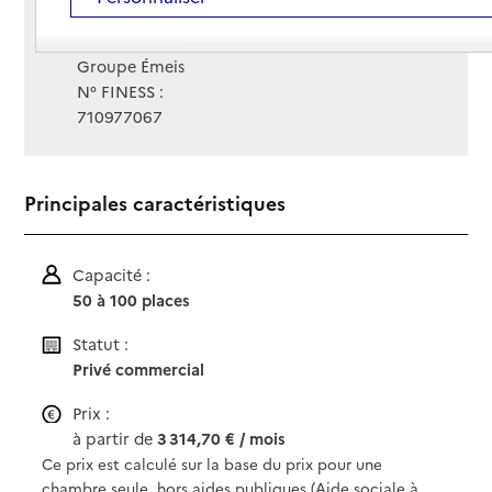
Site Internet
Site internet
Gestionnaire :
Groupe Émeis
N° FINESS :
710977067
Principales caractéristiques
Capacité :
50 à 100 places
Statut :
Privé commercial
Prix :
à partir de
3 314,70 € / mois
Ce prix est calculé sur la base du prix pour une
chambre seule, hors aides publiques (Aide sociale à