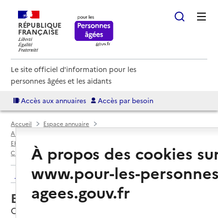
RÉPUBLIQUE
FRANÇAISE
Le site officiel d'information pour les
personnes âgées et les aidants
Accès aux annuaires
Accès par besoin
Accueil
Espace annuaire
Annuaire EHPAD et maisons de retraite
EHPAD par département
Saône-et-Loire (71)
À propos des cookies su
Châtenoy-le-Royal
EHPAD Résidence Les Amaltides
www.pour-les-personnes
Retour aux résultats de l'annuaire
agees.gouv.fr
EHPAD Résidence Les Amaltides
Châtenoy-le-Royal, SAONE-ET-LOIRE