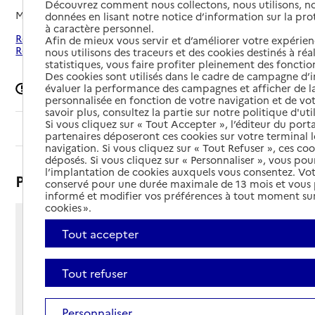
Découvrez comment nous collectons, nous utilisons, no
Mis à jour le
02/06/2026
données en lisant notre notice d’information sur la pr
à caractère personnel.
Rechercher les établissements autour de Châtenoy-le-
Afin de mieux vous servir et d’améliorer votre expérienc
Royal
nous utilisons des traceurs et des cookies destinés à réal
statistiques, vous faire profiter pleinement des fonction
Des cookies sont utilisés dans le cadre de campagne d
évaluer la performance des campagnes et afficher de la
Signaler une erreur
personnalisée en fonction de votre navigation et de vot
savoir plus, consultez la partie sur notre politique d'uti
Si vous cliquez sur « Tout Accepter », l’éditeur du porta
Sommaire
partenaires déposeront ces cookies sur votre terminal l
navigation. Si vous cliquez sur « Tout Refuser », ces co
déposés. Si vous cliquez sur « Personnaliser », vous pou
l’implantation de cookies auxquels vous consentez. Vot
Présentation
conservé pour une durée maximale de 13 mois et vous
informé et modifier vos préférences à tout moment sur
cookies ».
20 avenue Condorcet
Tout accepter
71880 - Châtenoy-le-Royal
Voir itinéraire
Tout refuser
Téléphone :
03 85 98 14 44
Contact
Contact
Personnaliser