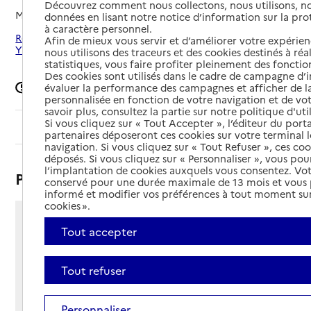
Découvrez comment nous collectons, nous utilisons, no
Mis à jour le
02/07/2026
données en lisant notre notice d’information sur la pr
à caractère personnel.
Rechercher les établissements autour de Bonnay-Saint-
Afin de mieux vous servir et d’améliorer votre expérienc
Ythaire
nous utilisons des traceurs et des cookies destinés à réal
statistiques, vous faire profiter pleinement des fonction
Des cookies sont utilisés dans le cadre de campagne d
Signaler une erreur
évaluer la performance des campagnes et afficher de la
personnalisée en fonction de votre navigation et de vot
savoir plus, consultez la partie sur notre politique d'uti
Si vous cliquez sur « Tout Accepter », l’éditeur du porta
Sommaire
partenaires déposeront ces cookies sur votre terminal l
navigation. Si vous cliquez sur « Tout Refuser », ces co
déposés. Si vous cliquez sur « Personnaliser », vous pou
l’implantation de cookies auxquels vous consentez. Vot
Présentation
conservé pour une durée maximale de 13 mois et vous
informé et modifier vos préférences à tout moment sur
cookies ».
1 rue de Francois Bonnardel
Tout accepter
71460 - Bonnay-Saint-Ythaire
Voir itinéraire
Tout refuser
Téléphone :
03 85 59 85 55
Contact
Contact
Personnaliser