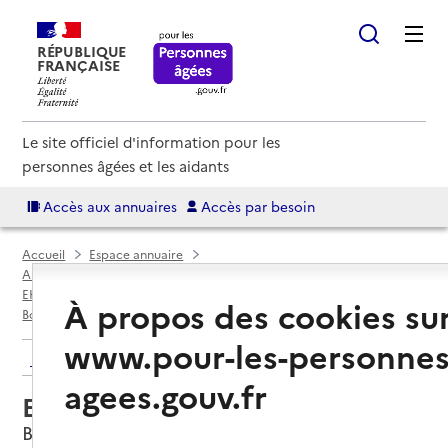
RÉPUBLIQUE
FRANÇAISE
Le site officiel d'information pour les
personnes âgées et les aidants
Accès aux annuaires
Accès par besoin
Accueil
Espace annuaire
Annuaire EHPAD et maisons de retraite
EHPAD par département
Saône-et-Loire (71)
À propos des cookies su
Bonnay-Saint-Ythaire
EHPAD Villa Sainte-Agnès
www.pour-les-personnes
Retour aux résultats de l'annuaire
agees.gouv.fr
EHPAD Villa Sainte-Agnès
Bonnay-Saint-Ythaire, SAONE-ET-LOIRE