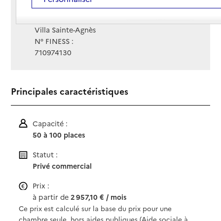
Site Internet
Site internet
Gestionnaire :
Villa Sainte-Agnès
N° FINESS :
710974130
Principales caractéristiques
Capacité :
50 à 100 places
Statut :
Privé commercial
Prix :
à partir de
2 957,10 € / mois
Ce prix est calculé sur la base du prix pour une
chambre seule, hors aides publiques (Aide sociale à