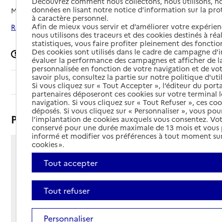
Découvrez comment nous collectons, nous utilisons, no
données en lisant notre notice d’information sur la pr
Mis à jour le
13/02/2026
à caractère personnel.
Afin de mieux vous servir et d’améliorer votre expérienc
Rechercher les établissements autour de Autun
nous utilisons des traceurs et des cookies destinés à réal
statistiques, vous faire profiter pleinement des fonction
Des cookies sont utilisés dans le cadre de campagne d
Signaler une erreur
évaluer la performance des campagnes et afficher de la
personnalisée en fonction de votre navigation et de vot
savoir plus, consultez la partie sur notre politique d'uti
Sommaire
Si vous cliquez sur « Tout Accepter », l’éditeur du porta
partenaires déposeront ces cookies sur votre terminal l
navigation. Si vous cliquez sur « Tout Refuser », ces co
déposés. Si vous cliquez sur « Personnaliser », vous pou
Présentation
l’implantation de cookies auxquels vous consentez. Vot
conservé pour une durée maximale de 13 mois et vous
informé et modifier vos préférences à tout moment sur
cookies ».
14 rue Lauchien le Boucher
Tout accepter
71400 - Autun
Voir itinéraire
Téléphone :
Tout refuser
03 85 52 15 36
Contact
Contact
Personnaliser
Site Internet
Site internet