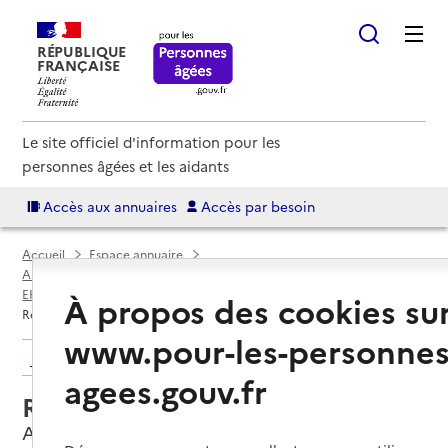
RÉPUBLIQUE
FRANÇAISE
Le site officiel d'information pour les
personnes âgées et les aidants
Accès aux annuaires
Accès par besoin
Accueil
Espace annuaire
Annuaire EHPAD et maisons de retraite
EHPAD par département
Saône-et-Loire (71)
Autun
À propos des cookies su
Résidence Sainte-Anne
www.pour-les-personnes
Retour aux résultats de l'annuaire
agees.gouv.fr
Résidence Sainte-Anne
Autun, SAONE-ET-LOIRE