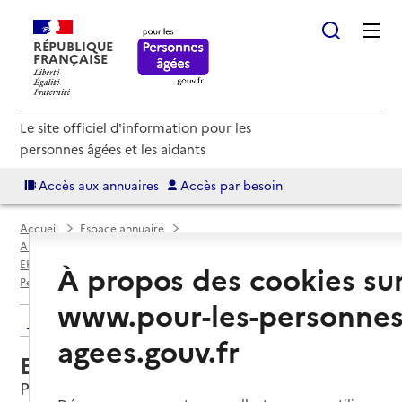
RÉPUBLIQUE
FRANÇAISE
Le site officiel d'information pour les
personnes âgées et les aidants
Accès aux annuaires
Accès par besoin
Accueil
Espace annuaire
Annuaire EHPAD et maisons de retraite
EHPAD par département
Pyrénées-Orientales (66)
À propos des cookies su
Perpignan
EHPAD Jean Balat Perpignan
www.pour-les-personnes
Retour aux résultats de l'annuaire
agees.gouv.fr
EHPAD Jean Balat Perpignan
Perpignan, PYRENEES-ORIENTALES