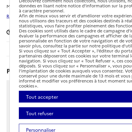
Découvrez comment nous collectons, nous utilisons, no
données en lisant notre notice d’information sur la pr
Mis à jour le
26/05/2025
à caractère personnel.
Afin de mieux vous servir et d’améliorer votre expérienc
Rechercher les établissements autour de Perpignan
nous utilisons des traceurs et des cookies destinés à réal
statistiques, vous faire profiter pleinement des fonction
Des cookies sont utilisés dans le cadre de campagne d
Signaler une erreur
évaluer la performance des campagnes et afficher de la
personnalisée en fonction de votre navigation et de vot
savoir plus, consultez la partie sur notre politique d'uti
Sommaire
Si vous cliquez sur « Tout Accepter », l’éditeur du porta
partenaires déposeront ces cookies sur votre terminal l
navigation. Si vous cliquez sur « Tout Refuser », ces co
déposés. Si vous cliquez sur « Personnaliser », vous pou
Présentation
l’implantation de cookies auxquels vous consentez. Vot
conservé pour une durée maximale de 13 mois et vous
informé et modifier vos préférences à tout moment sur
cookies ».
34 rue Emmanuel Chabrier
Tout accepter
66000 - Perpignan
Voir itinéraire
Téléphone :
Tout refuser
04 68 52 16 73
Contact
Contact
Personnaliser
Site Internet
Site internet