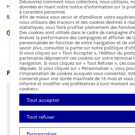
Découvrez comment nous collectons, nous utilisons, no
Mis à jour le
04/03/2026
données en lisant notre notice d’information sur la pr
à caractère personnel.
Rechercher les établissements autour de Sauvagnon
Afin de mieux vous servir et d’améliorer votre expérienc
nous utilisons des traceurs et des cookies destinés à réal
statistiques, vous faire profiter pleinement des fonction
Des cookies sont utilisés dans le cadre de campagne d
Signaler une erreur
évaluer la performance des campagnes et afficher de la
personnalisée en fonction de votre navigation et de vot
savoir plus, consultez la partie sur notre politique d'uti
Sommaire
Si vous cliquez sur « Tout Accepter », l’éditeur du porta
partenaires déposeront ces cookies sur votre terminal l
navigation. Si vous cliquez sur « Tout Refuser », ces co
déposés. Si vous cliquez sur « Personnaliser », vous pou
Présentation
l’implantation de cookies auxquels vous consentez. Vot
conservé pour une durée maximale de 13 mois et vous
informé et modifier vos préférences à tout moment sur
cookies ».
17 rue du Béarn
Tout accepter
64230 - Sauvagnon
Voir itinéraire
Téléphone :
Tout refuser
05 59 12 65 65
Contact
Contact
Personnaliser
Site Internet
Site internet non renseigné