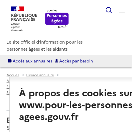
RÉPUBLIQUE
FRANÇAISE
Le site officiel d'information pour les
personnes âgées et les aidants
Accès aux annuaires
Accès par besoin
Accueil
Espace annuaire
Annuaire EHPAD et maisons de retraite
EHPAD par département
Pyrénées-Atlantiques (64)
À propos des cookies su
Sauvagnon
EHPAD Luy de Béarn
www.pour-les-personnes
Retour aux résultats de l'annuaire
agees.gouv.fr
EHPAD Luy de Béarn
Sauvagnon, PYRENEES-ATLANTIQUES