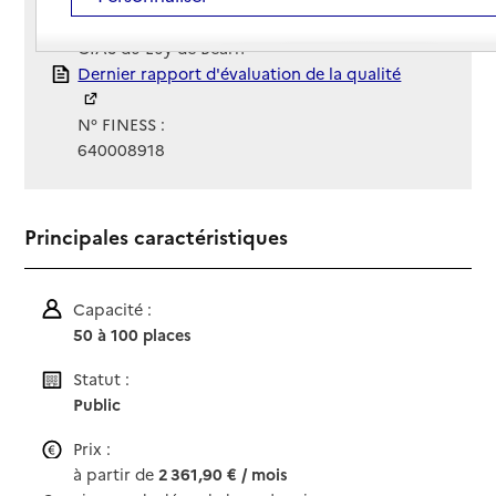
Gestionnaire :
CIAS du Luy de Bearn
Rapport HAS
Dernier rapport d'évaluation de la qualité
N° FINESS :
640008918
Principales caractéristiques
Capacité :
50 à 100 places
Statut :
Public
Prix :
à partir de
2 361,90 € / mois