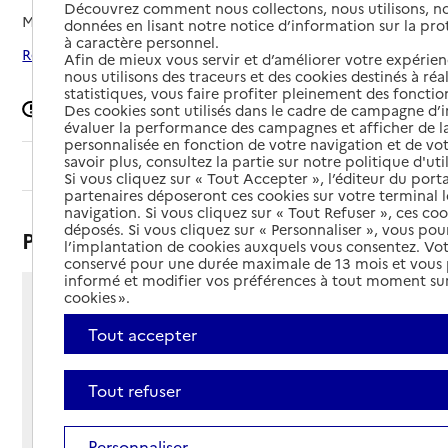
Découvrez comment nous collectons, nous utilisons, no
Mis à jour le
05/03/2026
données en lisant notre notice d’information sur la pr
à caractère personnel.
Rechercher les établissements autour de Vaulx-Vraucourt
Afin de mieux vous servir et d’améliorer votre expérienc
nous utilisons des traceurs et des cookies destinés à réal
statistiques, vous faire profiter pleinement des fonction
Signaler une erreur
Des cookies sont utilisés dans le cadre de campagne d
évaluer la performance des campagnes et afficher de la
personnalisée en fonction de votre navigation et de vot
savoir plus, consultez la partie sur notre politique d'uti
Sommaire
Si vous cliquez sur « Tout Accepter », l’éditeur du porta
partenaires déposeront ces cookies sur votre terminal l
navigation. Si vous cliquez sur « Tout Refuser », ces co
déposés. Si vous cliquez sur « Personnaliser », vous pou
Présentation
l’implantation de cookies auxquels vous consentez. Vot
conservé pour une durée maximale de 13 mois et vous
informé et modifier vos préférences à tout moment sur
cookies ».
43 rue de Bapaume
62159 - Vaulx-Vraucourt
Tout accepter
Voir itinéraire
Téléphone :
Tout refuser
03 21 07 02 49
Contact
Contact
Site Internet
Personnaliser
Site internet