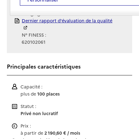
Gestionnaire :
Congrégation Sainte-Marie
Rapport HAS
Dernier rapport d'évaluation de la qualité
N° FINESS :
620102061
Principales caractéristiques
Capacité :
plus de
100 places
Statut :
Privé non lucratif
Prix :
à partir de
2 190,60 € / mois