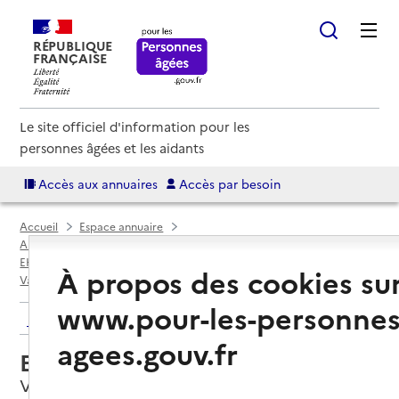
RÉPUBLIQUE
FRANÇAISE
Le site officiel d'information pour les
personnes âgées et les aidants
Accès aux annuaires
Accès par besoin
Accueil
Espace annuaire
Annuaire EHPAD et maisons de retraite
EHPAD par département
Pas-de-Calais (62)
À propos des cookies su
Vaulx-Vraucourt
EHPAD Saint-Landelin
www.pour-les-personnes
Retour aux résultats de l'annuaire
agees.gouv.fr
EHPAD Saint-Landelin
Vaulx-Vraucourt, PAS-DE-CALAIS