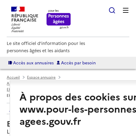
RÉPUBLIQUE
FRANÇAISE
Le site officiel d'information pour les
personnes âgées et les aidants
Accès aux annuaires
Accès par besoin
Accueil
Espace annuaire
Annuaire EHPAD et maisons de retraite
EHPAD par département
Pas-de-Calais (62)
Laventie
À propos des cookies su
EHPAD Résidence Saint-Jean
www.pour-les-personnes
Retour aux résultats de l'annuaire
agees.gouv.fr
EHPAD Résidence Saint-Jean
Laventie, PAS-DE-CALAIS