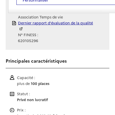
Site Internet
Site internet
Gestionnaire :
Association Temps de vie
Rapport HAS
Dernier rapport d'évaluation de la qualité
N° FINESS :
620105296
Principales caractéristiques
Capacité :
plus de
100 places
Statut :
Privé non lucratif
Prix :