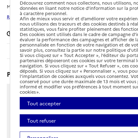
Découvrez comment nous collectons, nous utilisons, no
Mis à jour le
17/06/2026
données en lisant notre notice d’information sur la pr
à caractère personnel.
Rechercher les établissements autour de Laventie
Afin de mieux vous servir et d’améliorer votre expérienc
nous utilisons des traceurs et des cookies destinés à réal
statistiques, vous faire profiter pleinement des fonction
Signaler une erreur
Des cookies sont utilisés dans le cadre de campagne d
évaluer la performance des campagnes et afficher de la
personnalisée en fonction de votre navigation et de vot
savoir plus, consultez la partie sur notre politique d'uti
Sommaire
Si vous cliquez sur « Tout Accepter », l’éditeur du porta
partenaires déposeront ces cookies sur votre terminal l
navigation. Si vous cliquez sur « Tout Refuser », ces co
déposés. Si vous cliquez sur « Personnaliser », vous pou
Présentation
l’implantation de cookies auxquels vous consentez. Vot
conservé pour une durée maximale de 13 mois et vous
informé et modifier vos préférences à tout moment sur
cookies ».
16 rue du 11 Novembre
- BP 47
Tout accepter
62840 - Laventie
Voir itinéraire
Tout refuser
Téléphone :
03 21 27 64 09
Contact
Contact
Personnaliser