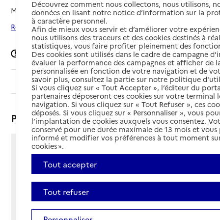
Découvrez comment nous collectons, nous utilisons, no
Mis à jour le
26/06/2025
données en lisant notre notice d’information sur la pr
à caractère personnel.
Rechercher les établissements autour de Hénin-Beaumont
Afin de mieux vous servir et d’améliorer votre expérienc
nous utilisons des traceurs et des cookies destinés à réal
statistiques, vous faire profiter pleinement des fonction
Signaler une erreur
Des cookies sont utilisés dans le cadre de campagne d
évaluer la performance des campagnes et afficher de la
personnalisée en fonction de votre navigation et de vot
savoir plus, consultez la partie sur notre politique d'uti
Sommaire
Si vous cliquez sur « Tout Accepter », l’éditeur du porta
partenaires déposeront ces cookies sur votre terminal l
navigation. Si vous cliquez sur « Tout Refuser », ces co
déposés. Si vous cliquez sur « Personnaliser », vous pou
Présentation
l’implantation de cookies auxquels vous consentez. Vot
conservé pour une durée maximale de 13 mois et vous
informé et modifier vos préférences à tout moment sur
cookies ».
Rue Lazare Carnot
62110 - Hénin-Beaumont
Tout accepter
Voir itinéraire
Téléphone :
Tout refuser
03 21 08 14 00
Contact
Contact
Site Internet
Personnaliser
Site internet non renseigné