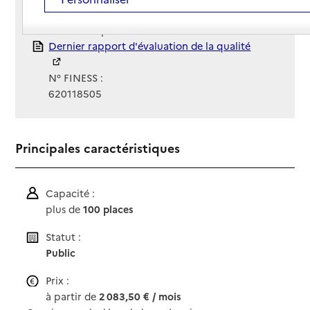
Gestionnaire :
Centre hospitalier d'Henin Beaumont
Rapport HAS
Dernier rapport d'évaluation de la qualité
N° FINESS :
620118505
Principales caractéristiques
Capacité :
plus de
100 places
Statut :
Public
Prix :
à partir de
2 083,50 € / mois