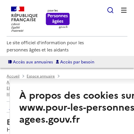
RÉPUBLIQUE
FRANÇAISE
Le site officiel d'information pour les
personnes âgées et les aidants
Accès aux annuaires
Accès par besoin
Accueil
Espace annuaire
Annuaire EHPAD et maisons de retraite
EHPAD par département
Pas-de-Calais (62)
À propos des cookies su
Hénin-Beaumont
EHPAD Les 5 Saisons
www.pour-les-personnes
Retour aux résultats de l'annuaire
agees.gouv.fr
EHPAD Les 5 Saisons
Hénin-Beaumont, PAS-DE-CALAIS