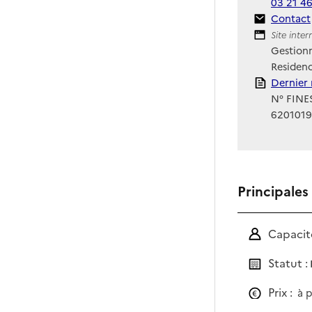
03 21 46
Contact
Contact
Site Int
Site inte
Gestionn
Residenc
Rapport
Dernier 
N° FINES
6201019
Principales
Capacité
Statut :
Prix :
à p