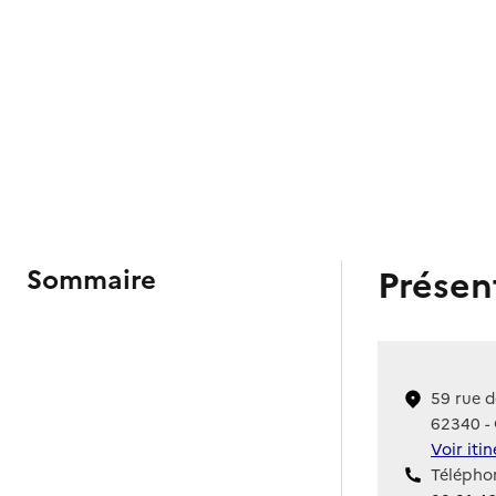
Présen
Sommaire
59 rue d
62340 -
Voir iti
Téléphon