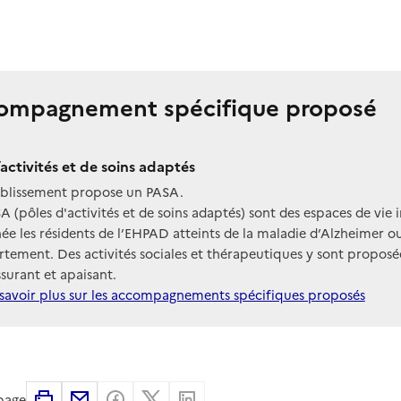
ompagnement spécifique proposé
’activités et de soins adaptés
ablissement propose un PASA.
A (pôles d'activités et de soins adaptés) sont des espaces de vie 
née les résidents de l’EHPAD atteints de la maladie d’Alzheimer
tement. Des activités sociales et thérapeutiques y sont propo
ssurant et apaisant.
savoir plus sur les accompagnements spécifiques proposés
Imprimer
Partager par email
Partager sur Facebook
Partager sur X
Partager sur Linkedin
 page