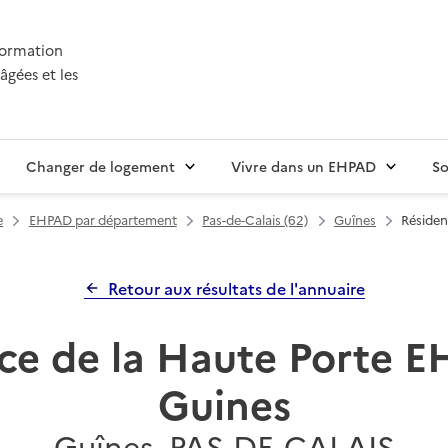
nformation
âgées et les
Changer de logement
Vivre dans un EHPAD
So
e
EHPAD par département
Pas-de-Calais (62)
Guînes
Résiden
Retour aux résultats de l'annuaire
ce de la Haute Porte 
Guines
Guînes, PAS-DE-CALAIS