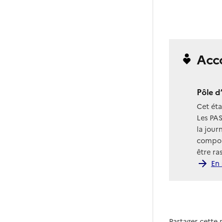
Acc
Pôle d
Cet ét
Les PAS
la jour
compor
être ra
En 
Partager cette