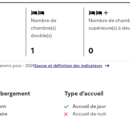
Nombre de
Nombre de chambr
chambre(s)
supérieure(s) à deu
double(s)
1
0
ransmis pour : 2024
Source et définition des indicateurs
ébergement
Type d’accueil
 disponible
: disponible
ent
Accueil de jour
 disponible
: non disponib
ire
Accueil de nuit