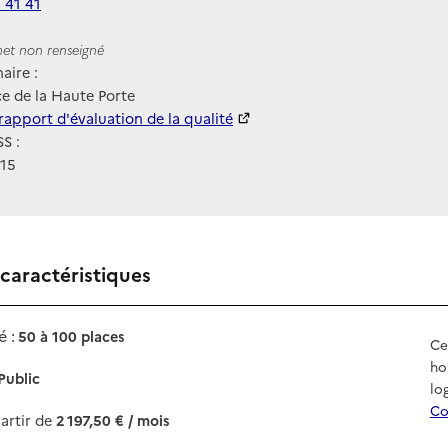
 41 41
ernet
rnet non renseigné
aire :
e de la Haute Porte
 HAS
rapport d'évaluation de la qualité
S :
15
 caractéristiques
 :
50 à 100 places
Ce
ho
Public
lo
Co
artir de
2 197,50 € / mois