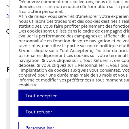
Découvrez comment nous collectons, nous utilisons, no
Mis à jour le
16/03/2026
données en lisant notre notice d’information sur la pr
à caractère personnel.
Rechercher les établissements autour de Calais
Afin de mieux vous servir et d’améliorer votre expérienc
nous utilisons des traceurs et des cookies destinés à réal
statistiques, vous faire profiter pleinement des fonction
Des cookies sont utilisés dans le cadre de campagne d
Signaler une erreur
évaluer la performance des campagnes et afficher de la
personnalisée en fonction de votre navigation et de vot
savoir plus, consultez la partie sur notre politique d'uti
Sommaire
Si vous cliquez sur « Tout Accepter », l’éditeur du porta
partenaires déposeront ces cookies sur votre terminal l
navigation. Si vous cliquez sur « Tout Refuser », ces co
déposés. Si vous cliquez sur « Personnaliser », vous pou
Présentation
l’implantation de cookies auxquels vous consentez. Vot
conservé pour une durée maximale de 13 mois et vous
informé et modifier vos préférences à tout moment sur
cookies ».
Boulevard des Justes
Tout accepter
62100 - Calais
Voir itinéraire
Téléphone :
Tout refuser
03 62 61 51 00
Contact
Contact
Personnaliser
Site Internet
Site internet