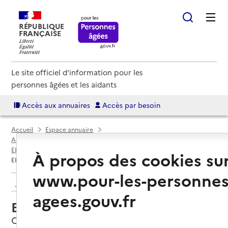
RÉPUBLIQUE
FRANÇAISE
Le site officiel d'information pour les
personnes âgées et les aidants
Accès aux annuaires
Accès par besoin
Accueil
Espace annuaire
Annuaire EHPAD et maisons de retraite
EHPAD par département
Pas-de-Calais (62)
Calais
À propos des cookies su
EHPAD la Roselière
www.pour-les-personnes
Retour aux résultats de l'annuaire
agees.gouv.fr
EHPAD la Roselière
Calais, PAS-DE-CALAIS