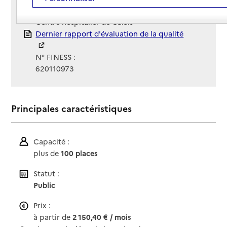
Gestionnaire :
Centre hospitalier de Calais
Rapport HAS
Dernier rapport d'évaluation de la qualité
N° FINESS :
620110973
Principales caractéristiques
Capacité :
plus de
100 places
Statut :
Public
Prix :
à partir de
2 150,40 € / mois