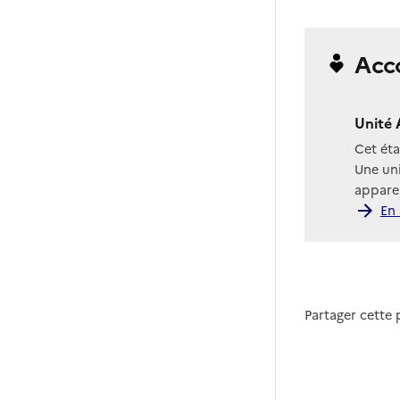
Acc
Unité 
Cet ét
Une uni
apparen
En 
Partager cette