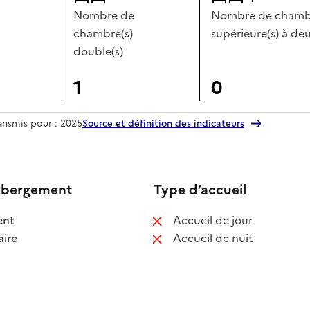
Nombre de
Nombre de chambr
chambre(s)
supérieure(s) à deu
double(s)
1
0
ransmis pour : 2025
Source et définition des indicateurs
ébergement
Type d’accueil
 disponible
: non disponib
ent
Accueil de jour
 disponible
: non disponib
ire
Accueil de nuit