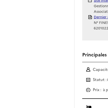
Site Int
Site int
Gestionn
Associat
Rapport
Dernier 
N° FINES
620102
Principales
Capacité
Statut :
Prix :
à p