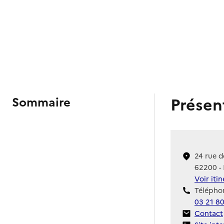
Présen
Sommaire
24 rue d
62200 -
Voir iti
Téléphon
03 21 8
Contact
Contact