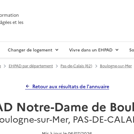
nformation
âgées et les
Changer de logement
Vivre dans un EHPAD
So
e
EHPAD par département
Pas-de-Calais (62)
Boulogne-sur-Mer
Retour aux résultats de l'annuaire
D Notre-Dame de Bou
oulogne-sur-Mer, PAS-DE-CALA
Mis à jour le
06/07/2026