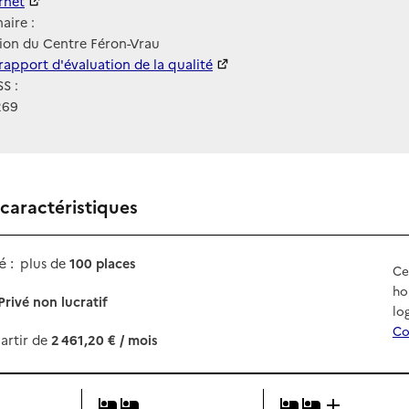
ernet
ernet
aire :
ion du Centre Féron-Vrau
 HAS
rapport d'évaluation de la qualité
S :
269
 caractéristiques
 :
plus de
100 places
Ce
ho
Privé non lucratif
lo
Co
artir de
2 461,20 € / mois