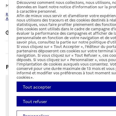
Découvrez comment nous collectons, nous utilisons, no
Mis à jour le
13/05/2026
données en lisant notre notice d’information sur la pr
à caractère personnel.
Rechercher les établissements autour de Paris 19e
Afin de mieux vous servir et d’améliorer votre expérienc
Arrondissement
nous utilisons des traceurs et des cookies destinés à réal
statistiques, vous faire profiter pleinement des fonction
Des cookies sont utilisés dans le cadre de campagne d
Signaler une erreur
évaluer la performance des campagnes et afficher de la
personnalisée en fonction de votre navigation et de vot
savoir plus, consultez la partie sur notre politique d'uti
Si vous cliquez sur « Tout Accepter », l’éditeur du porta
Sommaire
partenaires déposeront ces cookies sur votre terminal l
navigation. Si vous cliquez sur « Tout Refuser », ces co
déposés. Si vous cliquez sur « Personnaliser », vous pou
l’implantation de cookies auxquels vous consentez. Vot
Présentation
conservé pour une durée maximale de 13 mois et vous
informé et modifier vos préférences à tout moment sur
cookies ».
7 rue Germaine Tailleferre
Tout accepter
75019 - Paris 19e Arrondissement
Voir itinéraire
Tout refuser
Téléphone :
01 40 40 54 00
Contact
Contact
Personnaliser