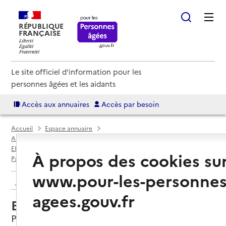
RÉPUBLIQUE
FRANÇAISE
Le site officiel d'information pour les
personnes âgées et les aidants
Accès aux annuaires
Accès par besoin
Accueil
Espace annuaire
Annuaire EHPAD et maisons de retraite
EHPAD par département
Paris (75)
À propos des cookies su
Paris 19e Arrondissement
EHPAD Résidence Les Musiciens
www.pour-les-personnes
Retour aux résultats de l'annuaire
agees.gouv.fr
EHPAD Résidence Les Musiciens
Paris 19e Arrondissement, PARIS