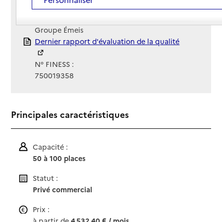
Site Internet
Site internet
Gestionnaire :
Groupe Émeis
Rapport HAS
Dernier rapport d'évaluation de la qualité
N° FINESS :
750019358
Principales caractéristiques
Capacité :
50 à 100 places
Statut :
Privé commercial
Prix :
à partir de
4 532,40 € / mois