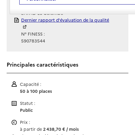
Gestionnaire :
EHPAD La Colombe
Rapport HAS
Dernier rapport d'évaluation de la qualité
N° FINESS :
590783544
Principales caractéristiques
Capacité :
50 à 100 places
Statut :
Public
Prix :
à partir de
2 438,70 € / mois