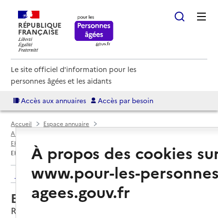
RÉPUBLIQUE
FRANÇAISE
Le site officiel d'information pour les
personnes âgées et les aidants
Accès aux annuaires
Accès par besoin
Accueil
Espace annuaire
Annuaire EHPAD et maisons de retraite
EHPAD par département
Nord (59)
Roncq
À propos des cookies su
EHPAD La Colombe
www.pour-les-personnes
Retour aux résultats de l'annuaire
agees.gouv.fr
EHPAD La Colombe
Roncq, NORD