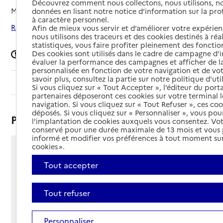
Découvrez comment nous collectons, nous utilisons, no
Mis à jour le
26/06/2025
données en lisant notre notice d’information sur la pr
à caractère personnel.
Rechercher les établissements autour de Roncq
Afin de mieux vous servir et d’améliorer votre expérienc
nous utilisons des traceurs et des cookies destinés à réal
statistiques, vous faire profiter pleinement des fonction
Des cookies sont utilisés dans le cadre de campagne d
Signaler une erreur
évaluer la performance des campagnes et afficher de la
personnalisée en fonction de votre navigation et de vot
savoir plus, consultez la partie sur notre politique d'uti
Sommaire
Si vous cliquez sur « Tout Accepter », l’éditeur du porta
partenaires déposeront ces cookies sur votre terminal l
navigation. Si vous cliquez sur « Tout Refuser », ces co
déposés. Si vous cliquez sur « Personnaliser », vous pou
Présentation
l’implantation de cookies auxquels vous consentez. Vot
conservé pour une durée maximale de 13 mois et vous
informé et modifier vos préférences à tout moment sur
cookies ».
1 rue des Frères Bonduel
Tout accepter
59223 - Roncq
Voir itinéraire
Téléphone :
Tout refuser
03 20 94 45 73
Contact
Contact
Personnaliser
Site Internet
Site internet non renseigné