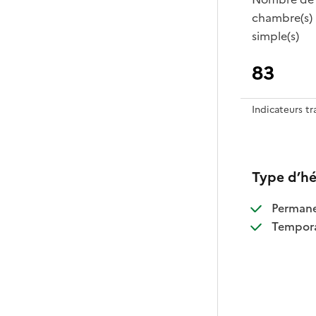
chambre(s)
simple(s)
83
Indicateurs t
Type d’h
:
Perman
:
Tempora