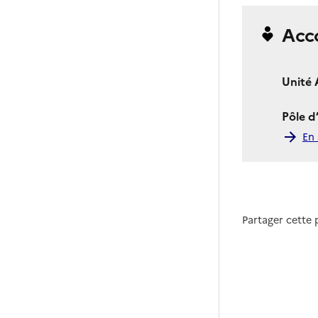
Acc
Unité 
Pôle d
En 
Partager cette