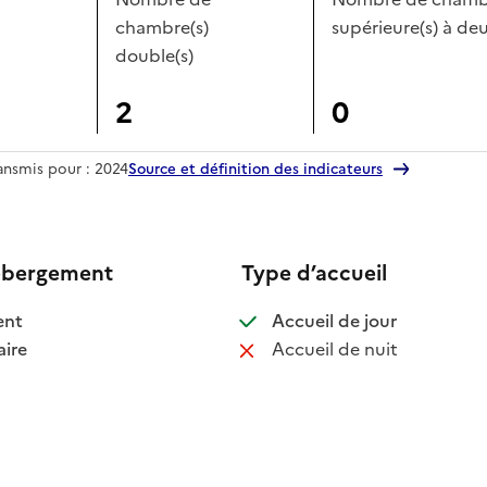
chambre(s)
supérieure(s) à deu
double(s)
2
0
ransmis pour : 2024
Source et définition des indicateurs
ébergement
Type d’accueil
 disponible
: disponible
ent
Accueil de jour
 disponible
: non disponib
ire
Accueil de nuit