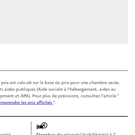
 prix est calculé sur la base du prix pour une chambre seule,
rs aides publiques (Aide sociale à l’hébergement, aides au
gement et APA). Pour plus de précisions, consultez l’article “
mprendre les prix affichés
”.
e(s)
Nombre de place(s) habilitée(s) à l'