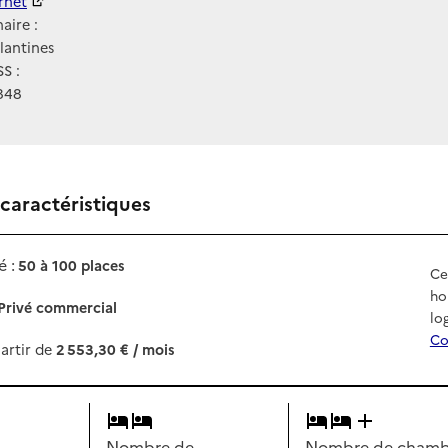
ernet
ernet
aire :
llantines
S :
848
 caractéristiques
 :
50 à 100 places
Ce
ho
Privé commercial
lo
Co
artir de
2 553,30 € / mois
Nombre de
Nombre de chambr