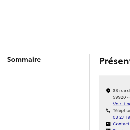
Présen
Sommaire
33 rue 
59920 -
Voir iti
Téléphon
03 27 1
Contact
Contact