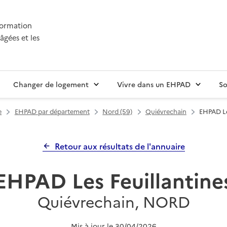
nformation
âgées et les
Changer de logement
Vivre dans un EHPAD
So
e
EHPAD par département
Nord (59)
Quiévrechain
EHPAD Le
Retour aux résultats de l'annuaire
EHPAD Les Feuillantine
Quiévrechain, NORD
Mis à jour le
30/04/2026