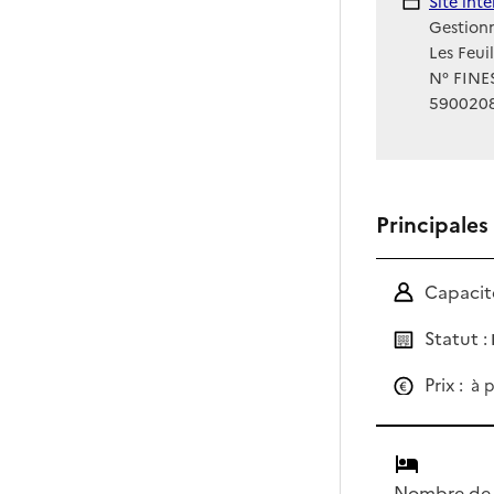
Site Int
Site int
Gestionn
Les Feui
N° FINES
590020
Principales
Capacité
Statut :
Prix :
à p
Nombre de