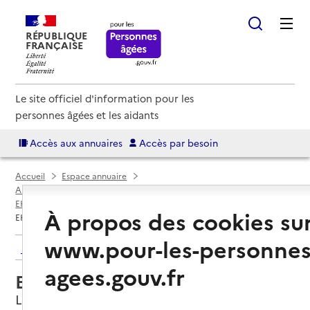
RÉPUBLIQUE
FRANÇAISE
Le site officiel d'information pour les
personnes âgées et les aidants
Accès aux annuaires
Accès par besoin
Accueil
Espace annuaire
Annuaire EHPAD et maisons de retraite
EHPAD par département
Nord (59)
Le Quesnoy
À propos des cookies su
EHPAD Résidence Harmonie
www.pour-les-personnes
Retour aux résultats de l'annuaire
agees.gouv.fr
EHPAD Résidence Harmonie
Le Quesnoy, NORD