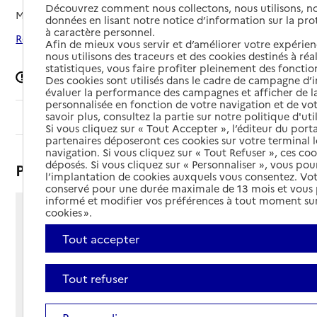
Découvrez comment nous collectons, nous utilisons, no
Mis à jour le
09/06/2026
données en lisant notre notice d’information sur la pr
à caractère personnel.
Rechercher les établissements autour de Le Quesnoy
Afin de mieux vous servir et d’améliorer votre expérienc
nous utilisons des traceurs et des cookies destinés à réal
statistiques, vous faire profiter pleinement des fonction
Signaler une erreur
Des cookies sont utilisés dans le cadre de campagne d
évaluer la performance des campagnes et afficher de la
personnalisée en fonction de votre navigation et de vot
savoir plus, consultez la partie sur notre politique d'uti
Sommaire
Si vous cliquez sur « Tout Accepter », l’éditeur du porta
partenaires déposeront ces cookies sur votre terminal l
navigation. Si vous cliquez sur « Tout Refuser », ces co
déposés. Si vous cliquez sur « Personnaliser », vous pou
Présentation
l’implantation de cookies auxquels vous consentez. Vot
conservé pour une durée maximale de 13 mois et vous
informé et modifier vos préférences à tout moment sur
cookies ».
Faubourg Fauroeulx
59530 - Le Quesnoy
Tout accepter
Voir itinéraire
Téléphone :
Tout refuser
03 27 49 10 33
Contact
Contact
Site Internet
Site internet