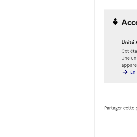
Acc
Unité 
Cet ét
Une uni
apparen
En 
Partager cette