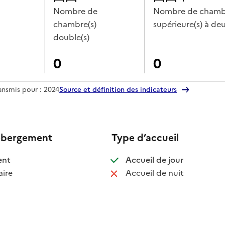
Nombre de
Nombre de chambr
chambre(s)
supérieure(s) à deu
double(s)
0
0
ransmis pour : 2024
Source et définition des indicateurs
ébergement
Type d’accueil
 disponible
: disponible
ent
Accueil de jour
 non disponible
: non disponib
ire
Accueil de nuit