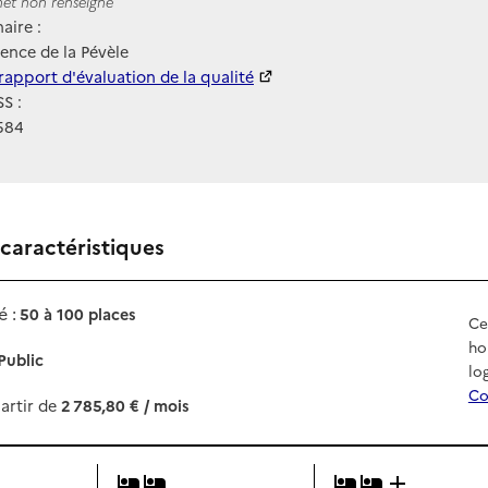
ernet
rnet non renseigné
aire :
dence de la Pévèle
 HAS
rapport d'évaluation de la qualité
S :
584
 caractéristiques
 :
50 à 100 places
Ce
ho
Public
lo
Co
artir de
2 785,80 € / mois