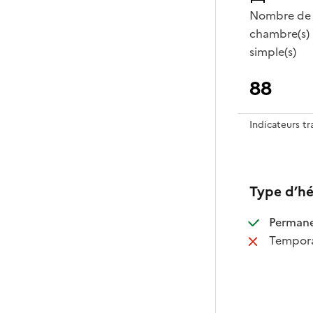
Nombre de
chambre(s)
simple(s)
88
Indicateurs t
Type d’h
:
Perman
:
Tempora