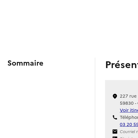
Présen
Sommaire
227 rue
59830 -
Voir iti
Téléphon
03 20 5
Contact
Courriel 