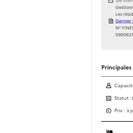
Site Int
Site inte
Gestionn
Les rési
Rapport
Dernier 
N° FINES
590062
Principales
Capacité
Statut :
Prix :
à p