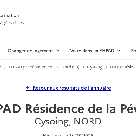
nformation
âgées et les
Changer de logement
Vivre dans un EHPAD
So
e
EHPAD par département
Nord (59)
Cysoing
EHPAD Résiden
Retour aux résultats de l'annuaire
AD Résidence de la Pé
Cysoing, NORD
Mis à jour le
15/06/2026