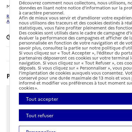
Découvrez comment nous collectons, nous utilisons, no
Mis à jour le
31/12/2025
données en lisant notre notice d’information sur la pr
à caractère personnel.
Rechercher les établissements autour de Bruille-Saint-
Afin de mieux vous servir et d’améliorer votre expérienc
Amand
nous utilisons des traceurs et des cookies destinés à réal
statistiques, vous faire profiter pleinement des fonction
Des cookies sont utilisés dans le cadre de campagne d
Signaler une erreur
évaluer la performance des campagnes et afficher de la
personnalisée en fonction de votre navigation et de vot
savoir plus, consultez la partie sur notre politique d'uti
Si vous cliquez sur « Tout Accepter », l’éditeur du porta
Sommaire
partenaires déposeront ces cookies sur votre terminal l
navigation. Si vous cliquez sur « Tout Refuser », ces co
déposés. Si vous cliquez sur « Personnaliser », vous pou
l’implantation de cookies auxquels vous consentez. Vot
Présentation
conservé pour une durée maximale de 13 mois et vous
informé et modifier vos préférences à tout moment sur
cookies ».
30 route d'Hergnies
Tout accepter
59199 - Bruille-Saint-Amand
Voir itinéraire
Tout refuser
Téléphone :
03 27 20 59 34
Contact
Contact
Personnaliser