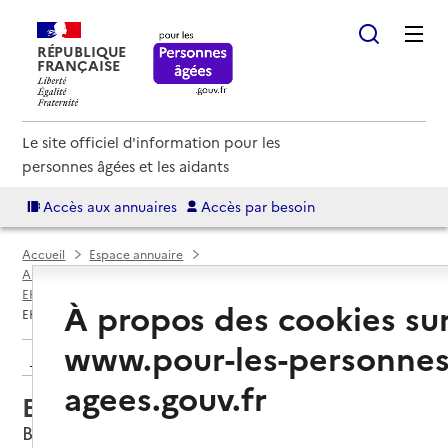
RÉPUBLIQUE
FRANÇAISE
Le site officiel d'information pour les
personnes âgées et les aidants
Accès aux annuaires
Accès par besoin
Accueil
Espace annuaire
Annuaire EHPAD et maisons de retraite
EHPAD par département
Nord (59)
Bruille-Saint-Amand
À propos des cookies su
EHPAD Les Quatre Vents
www.pour-les-personnes
Retour aux résultats de l'annuaire
agees.gouv.fr
EHPAD Les Quatre Vents
Bruille-Saint-Amand, NORD