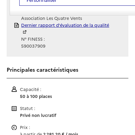
Site Internet
Site internet non renseigné
Gestionnaire :
Association Les Quatre Vents
Rapport HAS
Dernier rapport d'évaluation de la qualité
N° FINESS :
590037909
Principales caractéristiques
Capacité :
50 à 100 places
Statut :
Privé non lucratif
Prix :
à partir de
2 281,20 € / mois