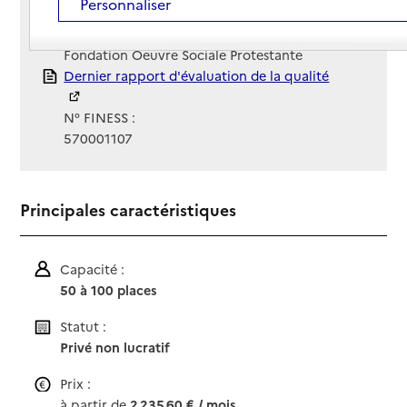
Personnaliser
Site Internet
Site internet
Gestionnaire :
Fondation Oeuvre Sociale Protestante
Rapport HAS
Dernier rapport d'évaluation de la qualité
N° FINESS :
570001107
Principales caractéristiques
Capacité :
50 à 100 places
Statut :
Privé non lucratif
Prix :
à partir de
2 235,60 € / mois