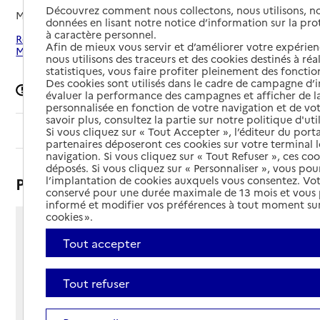
Découvrez comment nous collectons, nous utilisons, no
Mis à jour le
17/06/2026
données en lisant notre notice d’information sur la pr
à caractère personnel.
Rechercher les établissements autour de Montigny-lès-
Afin de mieux vous servir et d’améliorer votre expérienc
Metz
nous utilisons des traceurs et des cookies destinés à réal
statistiques, vous faire profiter pleinement des fonction
Des cookies sont utilisés dans le cadre de campagne d
Signaler une erreur
évaluer la performance des campagnes et afficher de la
personnalisée en fonction de votre navigation et de vot
savoir plus, consultez la partie sur notre politique d'uti
Sommaire
Si vous cliquez sur « Tout Accepter », l’éditeur du porta
partenaires déposeront ces cookies sur votre terminal l
navigation. Si vous cliquez sur « Tout Refuser », ces co
déposés. Si vous cliquez sur « Personnaliser », vous pou
Présentation
l’implantation de cookies auxquels vous consentez. Vot
conservé pour une durée maximale de 13 mois et vous
informé et modifier vos préférences à tout moment sur
cookies ».
39 rue Charles de Gaulle
Tout accepter
57950 - Montigny-lès-Metz
Voir itinéraire
Téléphone :
Tout refuser
03 87 38 61 61
Contact
Contact