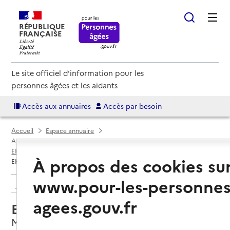
RÉPUBLIQUE
FRANÇAISE
Le site officiel d'information pour les
personnes âgées et les aidants
Accès aux annuaires
Accès par besoin
Accueil
Espace annuaire
Annuaire EHPAD et maisons de retraite
EHPAD par département
Moselle (57)
Montigny-lès-Metz
À propos des cookies su
EHPAD La Vaquinière
www.pour-les-personnes
Retour aux résultats de l'annuaire
agees.gouv.fr
EHPAD La Vaquinière
Montigny-lès-Metz, MOSELLE