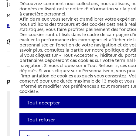
Josselin, MORBIHAN
Découvrez comment nous collectons, nous utilisons, no
données en lisant notre notice d’information sur la pr
à caractère personnel.
Mis à jour le
03/04/2025
Afin de mieux vous servir et d’améliorer votre expérienc
nous utilisons des traceurs et des cookies destinés à réal
Rechercher les établissements autour de Josselin
statistiques, vous faire profiter pleinement des fonction
Des cookies sont utilisés dans le cadre de campagne d
évaluer la performance des campagnes et afficher de la
Signaler une erreur
personnalisée en fonction de votre navigation et de vot
savoir plus, consultez la partie sur notre politique d'uti
Si vous cliquez sur « Tout Accepter », l’éditeur du porta
Sommaire
partenaires déposeront ces cookies sur votre terminal l
navigation. Si vous cliquez sur « Tout Refuser », ces co
déposés. Si vous cliquez sur « Personnaliser », vous pou
l’implantation de cookies auxquels vous consentez. Vot
Présentation
conservé pour une durée maximale de 13 mois et vous
informé et modifier vos préférences à tout moment sur
cookies ».
Tout accepter
Rue Saint Jacques
BP 20
56120 - Josselin
Tout refuser
Voir itinéraire
Téléphone :