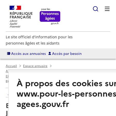
RÉPUBLIQUE
FRANÇAISE
Le site officiel d'information pour les
personnes âgées et les aidants
Accès aux annuaires
Accès par besoin
Accueil
Espace annuaire
Annuaire EHPAD et maisons de retraite
EHPAD par département
Morbihan (56)
Josselin
À propos des cookies su
EHPAD du Centre hospitalier de Josselin
www.pour-les-personnes
Retour aux résultats de l'annuaire
agees.gouv.fr
EHPAD du Centre hospitalier de
Josselin