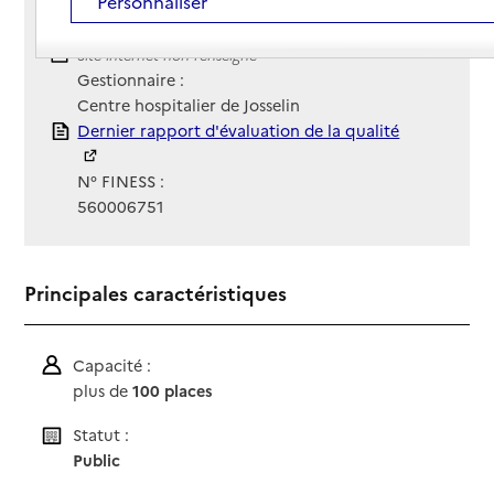
Personnaliser
02 97 73 13 13
Contact
Contact
Site Internet
Site internet non renseigné
Gestionnaire :
Centre hospitalier de Josselin
Rapport HAS
Dernier rapport d'évaluation de la qualité
N° FINESS :
560006751
Principales caractéristiques
Capacité :
plus de
100 places
Statut :
Public