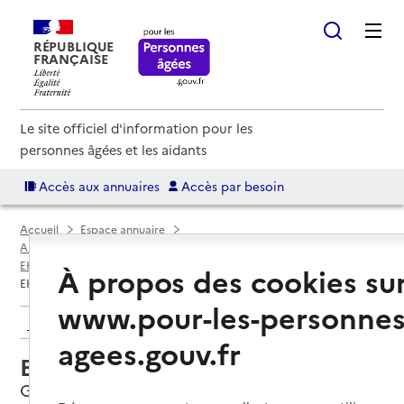
RÉPUBLIQUE
FRANÇAISE
Le site officiel d'information pour les
personnes âgées et les aidants
Accès aux annuaires
Accès par besoin
Accueil
Espace annuaire
Annuaire EHPAD et maisons de retraite
EHPAD par département
Morbihan (56)
Grand-Champ
À propos des cookies su
EHPAD Résidence de Lanvaux
www.pour-les-personnes
Retour aux résultats de l'annuaire
agees.gouv.fr
EHPAD Résidence de Lanvaux
Grand-Champ, MORBIHAN