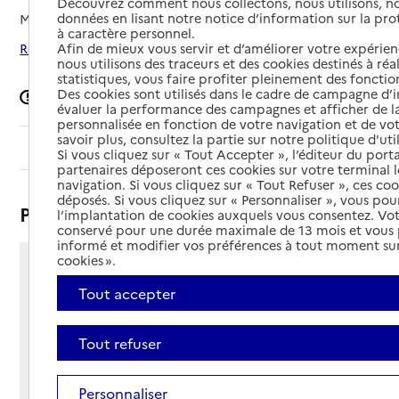
Découvrez comment nous collectons, nous utilisons, no
données en lisant notre notice d’information sur la pr
Mis à jour le
05/02/2026
à caractère personnel.
Afin de mieux vous servir et d’améliorer votre expérienc
Rechercher les établissements autour de Grand-Champ
nous utilisons des traceurs et des cookies destinés à réal
statistiques, vous faire profiter pleinement des fonction
Des cookies sont utilisés dans le cadre de campagne d
Signaler une erreur
évaluer la performance des campagnes et afficher de la
personnalisée en fonction de votre navigation et de vot
savoir plus, consultez la partie sur notre politique d'uti
Sommaire
Si vous cliquez sur « Tout Accepter », l’éditeur du porta
partenaires déposeront ces cookies sur votre terminal l
navigation. Si vous cliquez sur « Tout Refuser », ces co
déposés. Si vous cliquez sur « Personnaliser », vous pou
Présentation
l’implantation de cookies auxquels vous consentez. Vot
conservé pour une durée maximale de 13 mois et vous
informé et modifier vos préférences à tout moment sur
cookies ».
31 rue des Tilleuls
Tout accepter
56390 - Grand-Champ
Voir itinéraire
Téléphone :
Tout refuser
02 97 66 78 64
Contact
Contact
Personnaliser
Site Internet
Site internet non renseigné