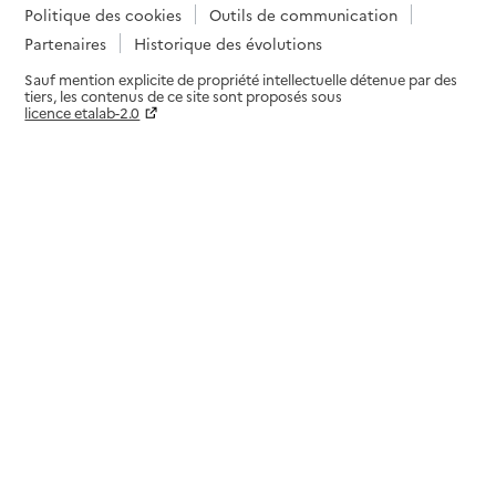
Politique des cookies
Outils de communication
Partenaires
Historique des évolutions
Sauf mention explicite de propriété intellectuelle détenue par des
tiers, les contenus de ce site sont proposés sous
licence etalab-2.0
Paramètres sur le choix des cookies