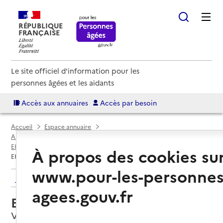
RÉPUBLIQUE
FRANÇAISE
Le site officiel d'information pour les
personnes âgées et les aidants
Accès aux annuaires
Accès par besoin
Accueil
Espace annuaire
Annuaire EHPAD et maisons de retraite
EHPAD par département
Meuse (55)
Verdun
À propos des cookies su
EHPAD Sainte Catherine
www.pour-les-personnes
Retour aux résultats de l'annuaire
agees.gouv.fr
EHPAD Sainte Catherine
Verdun, MEUSE