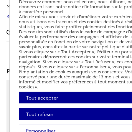
Découvrez comment nous collectons, nous utilisons, no
Mis à jour le
17/02/2025
données en lisant notre notice d’information sur la pr
à caractère personnel.
Rechercher les établissements autour de Verdun
Afin de mieux vous servir et d’améliorer votre expérienc
nous utilisons des traceurs et des cookies destinés à réal
statistiques, vous faire profiter pleinement des fonction
Des cookies sont utilisés dans le cadre de campagne d
Signaler une erreur
évaluer la performance des campagnes et afficher de la
personnalisée en fonction de votre navigation et de vot
savoir plus, consultez la partie sur notre politique d'uti
Sommaire
Si vous cliquez sur « Tout Accepter », l’éditeur du porta
partenaires déposeront ces cookies sur votre terminal l
navigation. Si vous cliquez sur « Tout Refuser », ces co
déposés. Si vous cliquez sur « Personnaliser », vous pou
Présentation
l’implantation de cookies auxquels vous consentez. Vot
conservé pour une durée maximale de 13 mois et vous
informé et modifier vos préférences à tout moment sur
cookies ».
54 rue Saint Sauveur
Tout accepter
55100 - Verdun
Voir itinéraire
Téléphone :
Tout refuser
03 29 83 84 85
Contact
Contact
Personnaliser
Site Internet
Site internet