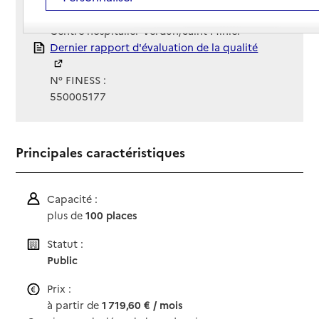
Gestionnaire :
Centre hospitalier Verdun/Saint-Mihiel
Rapport HAS
Dernier rapport d'évaluation de la qualité
N° FINESS :
550005177
Principales caractéristiques
Capacité :
plus de
100 places
Statut :
Public
Prix :
à partir de
1 719,60 € / mois