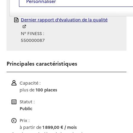
Personnaliser
Gestionnaire :
ESMS - Maison de Retraite de Stenay
Rapport HAS
Dernier rapport d'évaluation de la qualité
N° FINESS :
550000087
Principales caractéristiques
Capacité :
plus de
100 places
Statut :
Public
Prix :
à partir de
1 899,00 € / mois