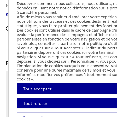
Découvrez comment nous collectons, nous utilisons, no
Mis à jour le
26/06/2025
données en lisant notre notice d’information sur la pr
à caractère personnel.
Rechercher les établissements autour de Stenay
Afin de mieux vous servir et d’améliorer votre expérienc
nous utilisons des traceurs et des cookies destinés à réal
statistiques, vous faire profiter pleinement des fonction
Signaler une erreur
Des cookies sont utilisés dans le cadre de campagne d
évaluer la performance des campagnes et afficher de la
personnalisée en fonction de votre navigation et de vot
Sommaire
savoir plus, consultez la partie sur notre politique d'uti
Si vous cliquez sur « Tout Accepter », l’éditeur du porta
partenaires déposeront ces cookies sur votre terminal l
navigation. Si vous cliquez sur « Tout Refuser », ces co
déposés. Si vous cliquez sur « Personnaliser », vous pou
Présentation
l’implantation de cookies auxquels vous consentez. Vot
conservé pour une durée maximale de 13 mois et vous
informé et modifier vos préférences à tout moment sur
cookies ».
3 rue Basse des Remparts
55700 - Stenay
Tout accepter
Voir itinéraire
Téléphone :
Tout refuser
03 29 80 32 80
Contact
Contact
Site Internet
Site internet non renseigné