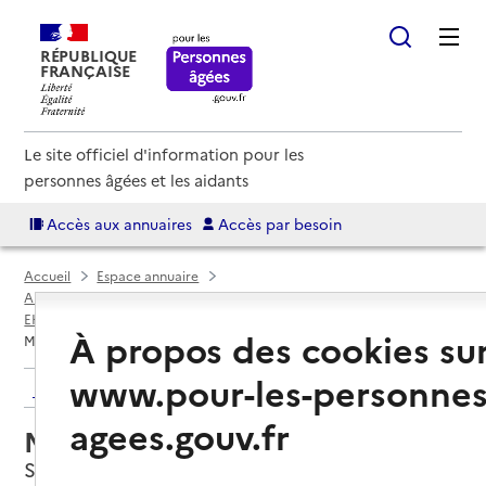
RÉPUBLIQUE
FRANÇAISE
Le site officiel d'information pour les
personnes âgées et les aidants
Accès aux annuaires
Accès par besoin
Accueil
Espace annuaire
Annuaire EHPAD et maisons de retraite
EHPAD par département
Meuse (55)
Stenay
À propos des cookies su
Maison de retraite Jean Guillot
www.pour-les-personnes
Retour aux résultats de l'annuaire
agees.gouv.fr
Maison de retraite Jean Guillot
Stenay, MEUSE