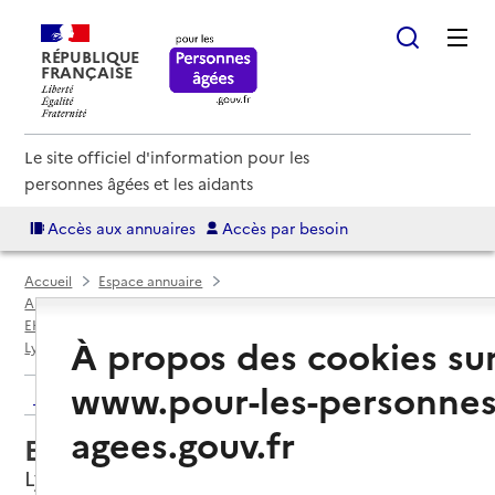
RÉPUBLIQUE
FRANÇAISE
Le site officiel d'information pour les
personnes âgées et les aidants
Accès aux annuaires
Accès par besoin
Accueil
Espace annuaire
Annuaire EHPAD et maisons de retraite
EHPAD par département
Métropole de Lyon (69M)
À propos des cookies su
Lyon 8e Arrondissement
EHPAD Monplaisir la Plaine
www.pour-les-personnes
Retour aux résultats de l'annuaire
agees.gouv.fr
EHPAD Monplaisir la Plaine
Lyon 8e Arrondissement, METROPOLE DE