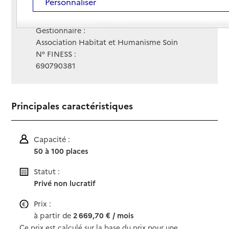
Personnaliser
Contact
Contact
Site Internet
Site internet
Gestionnaire :
Association Habitat et Humanisme Soin
N° FINESS :
690790381
Principales caractéristiques
Capacité :
50 à 100 places
Statut :
Privé non lucratif
Prix :
à partir de
2 669,70 € / mois
Ce prix est calculé sur la base du prix pour une