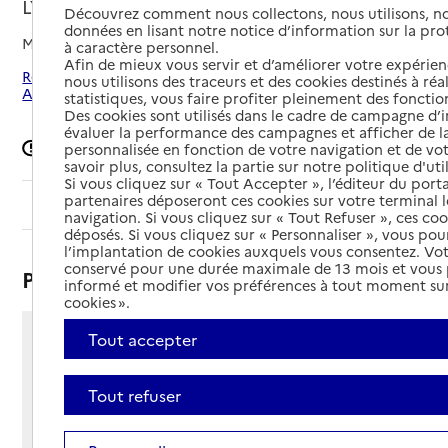
LYON
Découvrez comment nous collectons, nous utilisons, no
données en lisant notre notice d’information sur la pr
Mis à jour le
09/03/2026
à caractère personnel.
Afin de mieux vous servir et d’améliorer votre expérienc
Rechercher les établissements autour de Lyon 8e
nous utilisons des traceurs et des cookies destinés à réal
Arrondissement
statistiques, vous faire profiter pleinement des fonction
Des cookies sont utilisés dans le cadre de campagne d
évaluer la performance des campagnes et afficher de la
Signaler une erreur
personnalisée en fonction de votre navigation et de vot
savoir plus, consultez la partie sur notre politique d'uti
Si vous cliquez sur « Tout Accepter », l’éditeur du porta
partenaires déposeront ces cookies sur votre terminal l
Sommaire
navigation. Si vous cliquez sur « Tout Refuser », ces co
déposés. Si vous cliquez sur « Personnaliser », vous pou
l’implantation de cookies auxquels vous consentez. Vot
conservé pour une durée maximale de 13 mois et vous
Présentation
informé et modifier vos préférences à tout moment sur
cookies ».
Tout accepter
119 avenue Paul Santy
69008 - Lyon 8e Arrondissement
Voir itinéraire
Tout refuser
Téléphone :
04 78 78 17 17