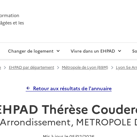
nformation
âgées et les
Changer de logement
Vivre dans un EHPAD
So
e
EHPAD par département
Métropole de Lyon (69M)
Lyon 5e Ar
Retour aux résultats de l'annuaire
EHPAD Thérèse Couder
 Arrondissement, METROPOLE
Mis à jour le
05/02/2026