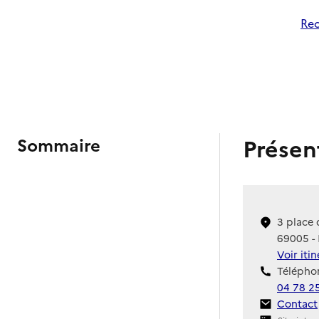
Rec
Présen
Sommaire
3 place 
69005 -
Voir iti
Téléphon
04 78 25
Contact
Contact