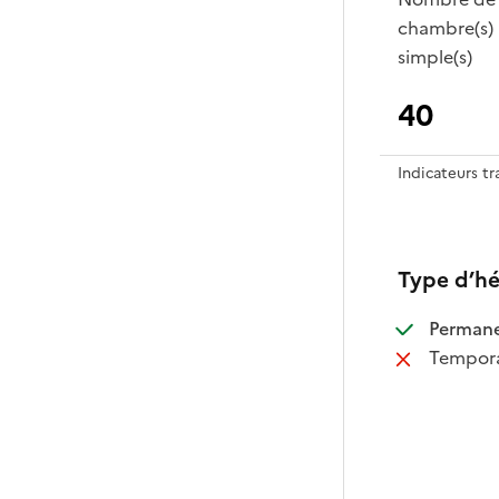
chambre(s)
simple(s)
40
Indicateurs t
Type d’h
:
Perman
:
Tempora