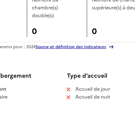
chambre(s)
supérieure(s) à deu
double(s)
0
0
ransmis pour : 2024
Source et définition des indicateurs
ébergement
Type d’accueil
 disponible
: non disponib
ent
Accueil de jour
 non disponible
: non disponib
ire
Accueil de nuit