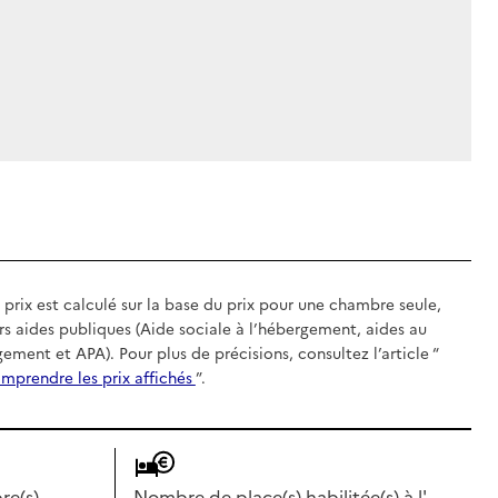
 prix est calculé sur la base du prix pour une chambre seule,
rs aides publiques (Aide sociale à l’hébergement, aides au
gement et APA). Pour plus de précisions, consultez l’article “
mprendre les prix affichés
”.
e(s)
Nombre de place(s) habilitée(s) à l'