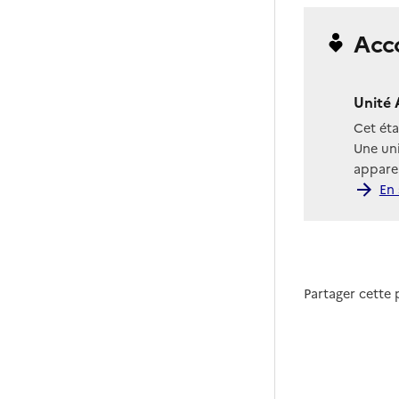
Acc
Unité 
Cet ét
Une uni
apparen
En 
Partager cette