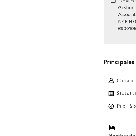
Site Int
Site inte
Gestionn
Associat
N° FINES
690010
Principales
Capacité
Statut :
Prix :
à p
Nombre de