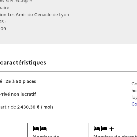
ernet
rnet non renseigné
aire :
ion Les Amis du Cenacle de Lyon
S :
509
 caractéristiques
 :
25 à 50 places
Ce
ho
Privé non lucratif
lo
Co
artir de
2 430,30 € / mois
Nombre de
Nombre de chambr