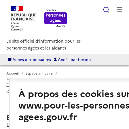
RÉPUBLIQUE
FRANÇAISE
Le site officiel d'information pour les
personnes âgées et les aidants
Accès aux annuaires
Accès par besoin
Accueil
Espace annuaire
Annuaire EHPAD et maisons de retraite
EHPAD par département
Métropole de Lyon (69M)
À propos des cookies su
Lyon 5e Arrondissement
EHPAD La Roseraie
www.pour-les-personnes
Retour aux résultats de l'annuaire
agees.gouv.fr
EHPAD La Roseraie
Lyon 5e Arrondissement, METROPOLE DE