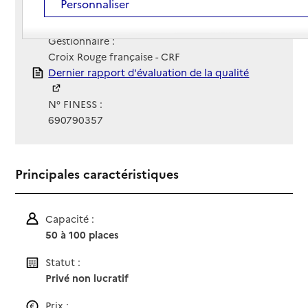
Personnaliser
Contact
Contact
Site Internet
Site internet
Gestionnaire :
Croix Rouge française - CRF
Rapport HAS
Dernier rapport d'évaluation de la qualité
N° FINESS :
690790357
Principales caractéristiques
Capacité :
50 à 100 places
Statut :
Privé non lucratif
Prix :