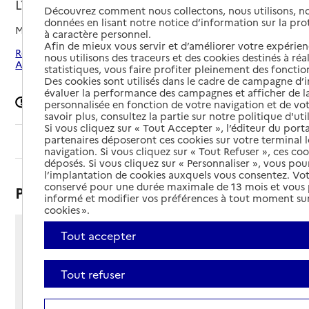
LYON
Découvrez comment nous collectons, nous utilisons, no
données en lisant notre notice d’information sur la pr
Mis à jour le
23/01/2026
à caractère personnel.
Afin de mieux vous servir et d’améliorer votre expérienc
Rechercher les établissements autour de Lyon 5e
nous utilisons des traceurs et des cookies destinés à réal
Arrondissement
statistiques, vous faire profiter pleinement des fonction
Des cookies sont utilisés dans le cadre de campagne d
évaluer la performance des campagnes et afficher de la
Signaler une erreur
personnalisée en fonction de votre navigation et de vot
savoir plus, consultez la partie sur notre politique d'uti
Si vous cliquez sur « Tout Accepter », l’éditeur du porta
partenaires déposeront ces cookies sur votre terminal l
Sommaire
navigation. Si vous cliquez sur « Tout Refuser », ces co
déposés. Si vous cliquez sur « Personnaliser », vous pou
l’implantation de cookies auxquels vous consentez. Vot
conservé pour une durée maximale de 13 mois et vous
Présentation
informé et modifier vos préférences à tout moment sur
cookies ».
Tout accepter
45 rue Docteur Edmond Locard
69005 - Lyon 5e Arrondissement
Voir itinéraire
Tout refuser
Téléphone :
04 72 38 84 38