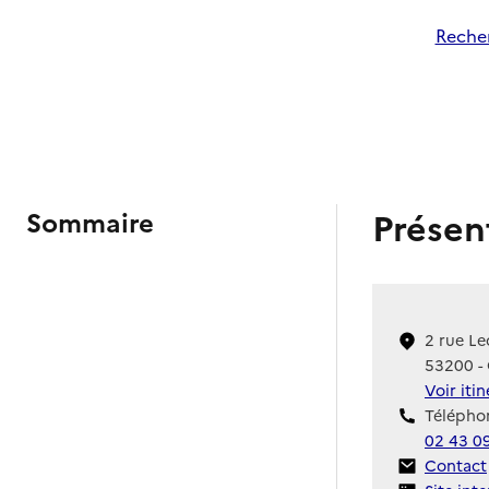
Recher
Présen
Sommaire
2 rue Le
53200 -
Voir iti
Téléphon
02 43 0
Contact
Contact