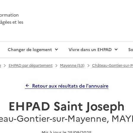
nformation
âgées et les
Changer de logement
Vivre dans un EHPAD
So
e
EHPAD par département
Mayenne (53)
Château-Gontier-sur-
Retour aux résultats de l'annuaire
EHPAD Saint Joseph
eau-Gontier-sur-Mayenne, MA
Mis à jour le
25/09/2025