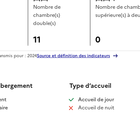
Nombre de
Nombre de chambr
chambre(s)
supérieure(s) à deu
double(s)
11
0
ransmis pour : 2024
Source et définition des indicateurs
ébergement
Type d’accueil
 disponible
: disponible
ent
Accueil de jour
 disponible
: non disponib
ire
Accueil de nuit