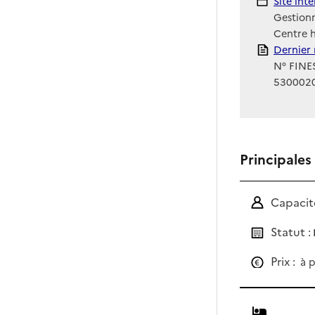
Site Int
Site int
Gestionn
Centre h
Rapport
Dernier 
N° FINES
530002
Principales
Capacité
Statut :
Prix :
à p