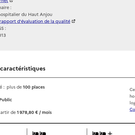
ernet
ernet
aire :
ospitalier du Haut Anjou
 HAS
rapport d'évaluation de la qualité
S :
013
 caractéristiques
 :
plus de
100 places
Ce
ho
Public
lo
Co
artir de
1 978,80 € / mois