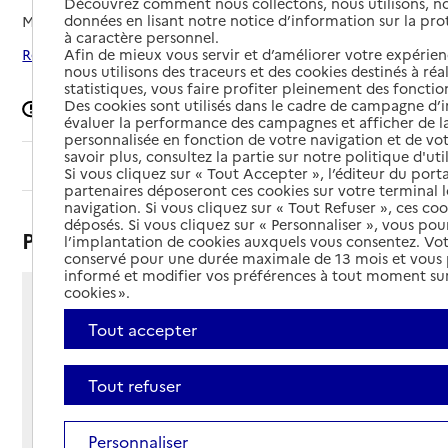
Découvrez comment nous collectons, nous utilisons, no
données en lisant notre notice d’information sur la pr
Mis à jour le
10/10/2025
à caractère personnel.
Afin de mieux vous servir et d’améliorer votre expérienc
Rechercher les établissements autour de Bouère
nous utilisons des traceurs et des cookies destinés à réal
statistiques, vous faire profiter pleinement des fonction
Des cookies sont utilisés dans le cadre de campagne d
Signaler une erreur
évaluer la performance des campagnes et afficher de la
personnalisée en fonction de votre navigation et de vot
savoir plus, consultez la partie sur notre politique d'uti
Sommaire
Si vous cliquez sur « Tout Accepter », l’éditeur du porta
partenaires déposeront ces cookies sur votre terminal l
navigation. Si vous cliquez sur « Tout Refuser », ces co
déposés. Si vous cliquez sur « Personnaliser », vous pou
Présentation
l’implantation de cookies auxquels vous consentez. Vot
conservé pour une durée maximale de 13 mois et vous
informé et modifier vos préférences à tout moment sur
cookies ».
Rue de la Fraternité
Tout accepter
53290 - Bouère
Voir itinéraire
Téléphone :
Tout refuser
02 43 70 51 04
Contact
Contact
Personnaliser
Site Internet
Site internet non renseigné