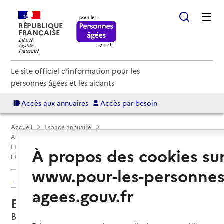
RÉPUBLIQUE
FRANÇAISE
Le site officiel d'information pour les
personnes âgées et les aidants
Accès aux annuaires
Accès par besoin
Accueil
Espace annuaire
Annuaire EHPAD et maisons de retraite
EHPAD par département
Mayenne (53)
Bouère
À propos des cookies su
EHPAD Le vollier
www.pour-les-personnes
Retour aux résultats de l'annuaire
agees.gouv.fr
EHPAD Le vollier
Bouère, MAYENNE