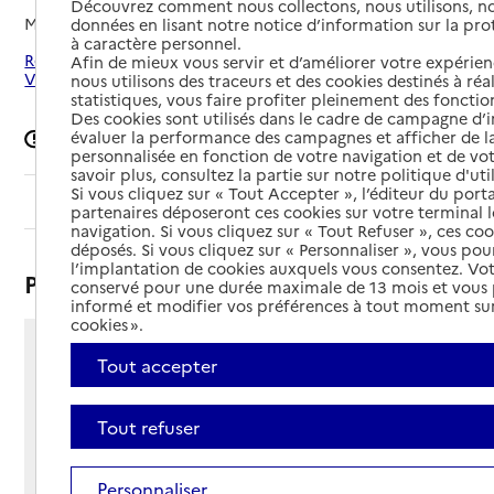
Découvrez comment nous collectons, nous utilisons, no
Mis à jour le
23/07/2026
données en lisant notre notice d’information sur la pr
à caractère personnel.
Rechercher les établissements autour de Saint-Sauveur-le-
Afin de mieux vous servir et d’améliorer votre expérienc
Vicomte
nous utilisons des traceurs et des cookies destinés à réal
statistiques, vous faire profiter pleinement des fonction
Des cookies sont utilisés dans le cadre de campagne d
évaluer la performance des campagnes et afficher de la
Signaler une erreur
personnalisée en fonction de votre navigation et de vot
savoir plus, consultez la partie sur notre politique d'uti
Si vous cliquez sur « Tout Accepter », l’éditeur du porta
Sommaire
partenaires déposeront ces cookies sur votre terminal l
navigation. Si vous cliquez sur « Tout Refuser », ces co
déposés. Si vous cliquez sur « Personnaliser », vous pou
l’implantation de cookies auxquels vous consentez. Vot
Présentation
conservé pour une durée maximale de 13 mois et vous
informé et modifier vos préférences à tout moment sur
cookies ».
17 rue des Lices
Tout accepter
50390 - Saint-Sauveur-le-Vicomte
Voir itinéraire
Tout refuser
Téléphone :
02 33 21 53 70
Contact
Contact
Personnaliser