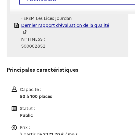
Site Internet
Site internet
Gestionnaire :
- EPSM Les Lices Jourdan
Rapport HAS
Dernier rapport d'évaluation de la qualité
N° FINESS :
500002852
Principales caractéristiques
Capacité :
50 à 100 places
Statut :
Public
Prix :
à partir de
2 171,70 € / mois