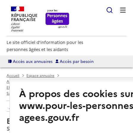
RÉPUBLIQUE
FRANÇAISE
Le site officiel d'information pour les
personnes âgées et les aidants
Accès aux annuaires
Accès par besoin
Accueil
Espace annuaire
Annuaire EHPAD et maisons de retraite
EHPAD par département
Manche (50)
À propos des cookies su
Saint-Sauveur-le-Vicomte
EHPAD Les Lices
www.pour-les-personnes
Retour aux résultats de l'annuaire
agees.gouv.fr
EHPAD Les Lices
Saint-Sauveur-le-Vicomte, MANCHE